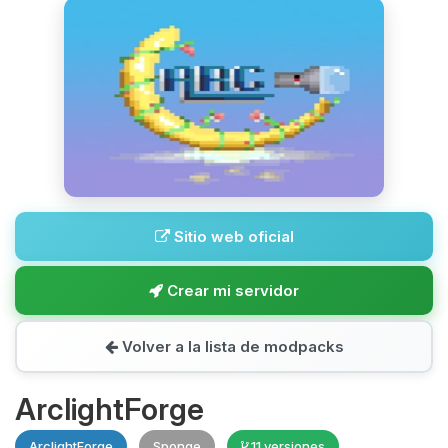
Sitio web oficial
Crear mi servidor
Volver a la lista de modpacks
ArclightForge
ArclightForge
Sponge
11 versiones