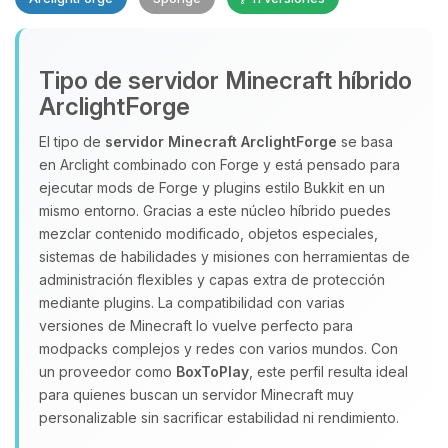
Tipo de servidor Minecraft híbrido
ArclightForge
El tipo de
servidor Minecraft
ArclightForge
se basa
en Arclight combinado con Forge y está pensado para
Yupi, por fin alguien con quien
ejecutar mods de Forge y plugins estilo Bukkit en un
hablar! Soy Choupy, tu pequeno
mismo entorno. Gracias a este núcleo híbrido puedes
asistente de BoxToPlay. Cuentame
mezclar contenido modificado, objetos especiales,
que necesitas y moveré mis
sistemas de habilidades y misiones con herramientas de
pequenos circuitos para ayudarte.
administración flexibles y capas extra de protección
07/08/2026 03:18
mediante plugins. La compatibilidad con varias
versiones de Minecraft lo vuelve perfecto para
modpacks complejos y redes con varios mundos. Con
un proveedor como
BoxToPlay
, este perfil resulta ideal
para quienes buscan un servidor Minecraft muy
personalizable sin sacrificar estabilidad ni rendimiento.