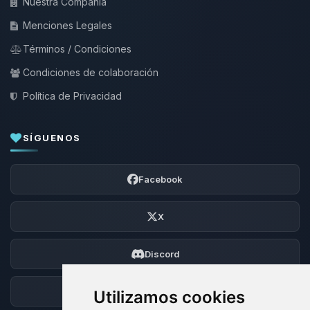
Nuestra Compañía
Menciones Legales
Términos / Condiciones
Condiciones de colaboración
Política de Privacidad
SÍGUENOS
Facebook
X
Discord
Foro
Utilizamos cookies