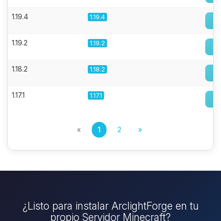
1.19.4
1.19.4
1.19.2
1.19.2
1.18.2
1.18.2
1.17.1
1.17.1
«
1
2
»
¿Listo para instalar ArclightForge en tu
propio Servidor Minecraft?