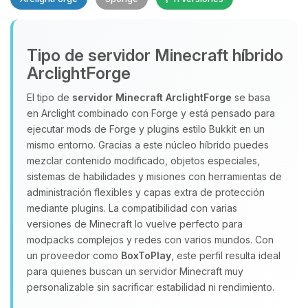
Tipo de servidor Minecraft híbrido
ArclightForge
El tipo de
servidor Minecraft
ArclightForge
se basa
en Arclight combinado con Forge y está pensado para
Yupi, por fin alguien con quien
ejecutar mods de Forge y plugins estilo Bukkit en un
hablar! Soy Choupy, tu pequeno
mismo entorno. Gracias a este núcleo híbrido puedes
asistente de BoxToPlay. Cuentame
mezclar contenido modificado, objetos especiales,
que necesitas y moveré mis
sistemas de habilidades y misiones con herramientas de
pequenos circuitos para ayudarte.
administración flexibles y capas extra de protección
09/08/2026 13:02
mediante plugins. La compatibilidad con varias
versiones de Minecraft lo vuelve perfecto para
modpacks complejos y redes con varios mundos. Con
un proveedor como
BoxToPlay
, este perfil resulta ideal
para quienes buscan un servidor Minecraft muy
personalizable sin sacrificar estabilidad ni rendimiento.