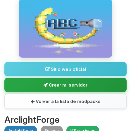
Sitio web oficial
Crear mi servidor
Volver a la lista de modpacks
ArclightForge
ArclightForge
Sponge
11 versiones