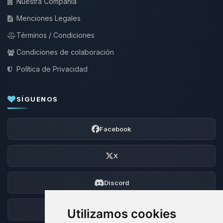
Nuestra Compañía
Menciones Legales
Términos / Condiciones
Condiciones de colaboración
Política de Privacidad
SÍGUENOS
Facebook
X
Discord
Foro
Utilizamos cookies