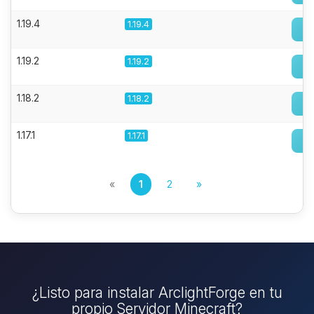
1.19.4
1.19.4
1.19.2
1.19.2
1.18.2
1.18.2
1.17.1
1.17.1
«
1
2
»
¿Listo para instalar ArclightForge en tu
propio Servidor Minecraft?