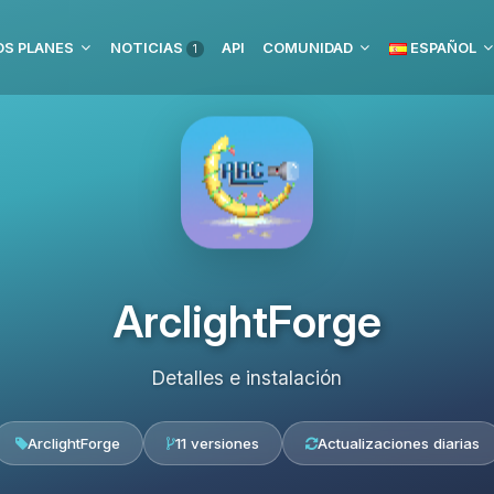
S PLANES
NOTICIAS
API
COMUNIDAD
ESPAÑOL
1
ArclightForge
Detalles e instalación
ArclightForge
11 versiones
Actualizaciones diarias