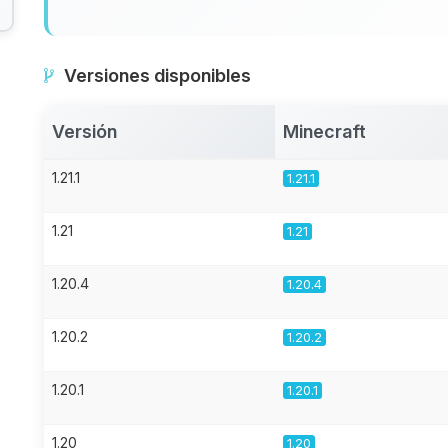
Versiones disponibles
Versión
Minecraft
1.21.1
1.21.1
1.21
1.21
1.20.4
1.20.4
1.20.2
1.20.2
1.20.1
1.20.1
1.20
1.20