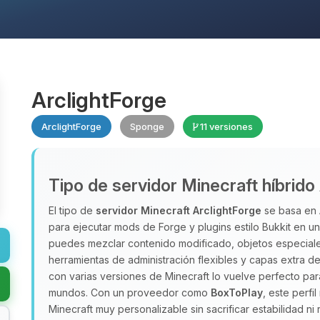
ArclightForge
ArclightForge
Sponge
11 versiones
Tipo de servidor Minecraft híbrido
El tipo de
servidor Minecraft
ArclightForge
se basa en 
para ejecutar mods de Forge y plugins estilo Bukkit en u
puedes mezclar contenido modificado, objetos especiale
herramientas de administración flexibles y capas extra d
con varias versiones de Minecraft lo vuelve perfecto p
mundos. Con un proveedor como
BoxToPlay
, este perfi
Minecraft muy personalizable sin sacrificar estabilidad ni 