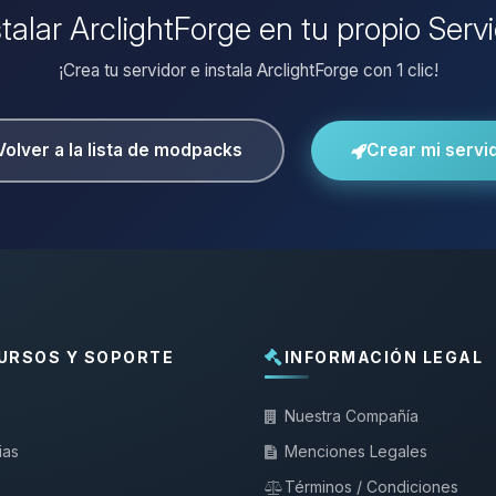
stalar ArclightForge en tu propio Serv
¡Crea tu servidor e instala ArclightForge con 1 clic!
Volver a la lista de modpacks
Crear mi servi
URSOS Y SOPORTE
INFORMACIÓN LEGAL
Nuestra Compañía
ias
Menciones Legales
Términos / Condiciones