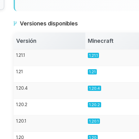
Versiones disponibles
Versión
Minecraft
1.21.1
1.21.1
1.21
1.21
1.20.4
1.20.4
1.20.2
1.20.2
1.20.1
1.20.1
1.20
1.20