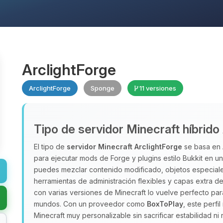
ArclightForge
ArclightForge
Sponge
11 versiones
Tipo de servidor Minecraft híbrido
El tipo de
servidor Minecraft
ArclightForge
se basa en 
para ejecutar mods de Forge y plugins estilo Bukkit en u
puedes mezclar contenido modificado, objetos especiale
herramientas de administración flexibles y capas extra d
con varias versiones de Minecraft lo vuelve perfecto p
mundos. Con un proveedor como
BoxToPlay
, este perfi
Minecraft muy personalizable sin sacrificar estabilidad ni 