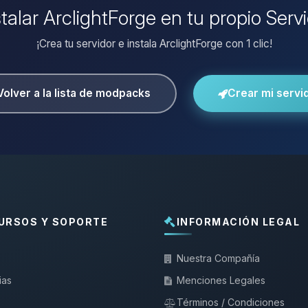
stalar ArclightForge en tu propio Serv
¡Crea tu servidor e instala ArclightForge con 1 clic!
Volver a la lista de modpacks
Crear mi servi
URSOS Y SOPORTE
INFORMACIÓN LEGAL
Nuestra Compañía
ias
Menciones Legales
Términos / Condiciones