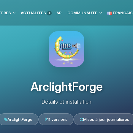
FFRES
ACTUALITÉS
API
COMMUNAUTÉ
FRANÇAIS
1
ArclightForge
Détails et installation
ArclightForge
11 versions
Mises à jour journalières