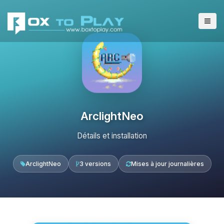
ArclightNeo
Détails et installation
ArclightNeo
3 versions
Mises à jour journalières