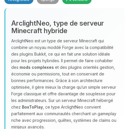
Youpi, enfin quelqu’un pour me
ArclightNeo, type de serveur
parler ! Moi c’est Choupy, ton petit
Minecraft hybride
assistant BoxToPlay. Dis-moi ce dont
tu as besoin et je vais remuer mes
ArclightNeo est un type de serveur Minecraft qui
petits circuits pour t’aider.
combine un noyau moddé Forge avec la compatibilité
10/08/2026 à 19:26
des plugins Bukkit, ce qui en fait une solution idéale
pour les projets hybrides. Il permet de faire cohabiter
des
mods complexes
et des plugins orientés gestion,
économie ou permissions, tout en conservant de
bonnes performances. Grâce à son architecture
optimisée, il gère mieux la charge qu’un simple serveur
Forge classique et offre davantage de souplesse pour
les administrateurs. Sur un serveur Minecraft hébergé
chez
BoxToPlay
, ce type ArclightNeo convient
parfaitement aux communautés cherchant un gameplay
riche avec progression, quêtes, systèmes de claims ou
minijeux avancés.