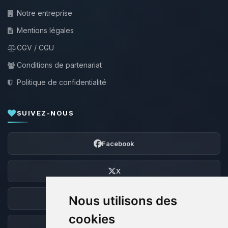
Notre entreprise
Mentions légales
CGV / CGU
Conditions de partenariat
Politique de confidentialité
SUIVEZ-NOUS
Facebook
X
Nous utilisons des
Discord
cookies
Forum