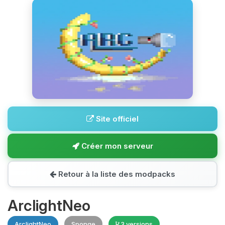
Site officiel
Créer mon serveur
Retour à la liste des modpacks
ArclightNeo
ArclightNeo
Sponge
3 versions