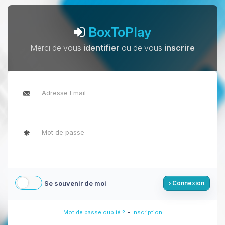
BoxToPlay
Merci de vous
identifier
ou de vous
inscrire
Se souvenir de moi
Connexion
-
Mot de passe oublié ?
Inscription