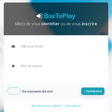
BoxToPlay
Merci de vous
identifier
ou de vous
inscrire
Se souvenir de moi
Connexion
-
Mot de passe oublié ?
Inscription