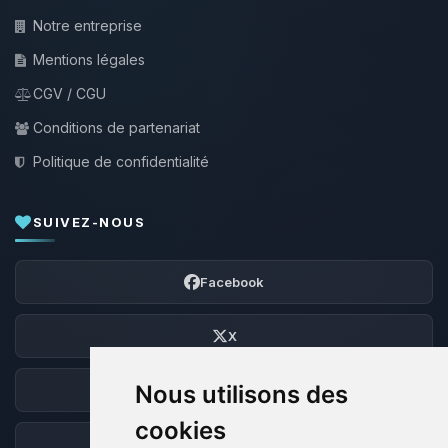
Notre entreprise
Mentions légales
CGV / CGU
Conditions de partenariat
Politique de confidentialité
SUIVEZ-NOUS
Facebook
X
Nous utilisons des
Discord
cookies
Forum