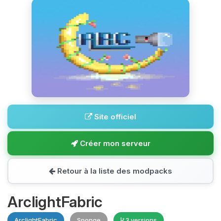
Site officiel
Créer mon serveur
Retour à la liste des modpacks
ArclightFabric
ArclightFabric
Sponge
3 versions