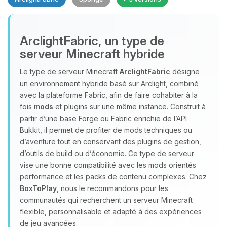
Youpi, enfin quelqu’un pour me
ArclightFabric, un type de
parler ! Moi c’est Choupy, ton petit
serveur Minecraft hybride
assistant BoxToPlay. Dis-moi ce dont
tu as besoin et je vais remuer mes
Le type de serveur Minecraft
ArclightFabric
désigne
petits circuits pour t’aider.
un environnement hybride basé sur Arclight, combiné
07/08/2026 à 20:11
avec la plateforme Fabric, afin de faire cohabiter à la
fois
mods
et plugins sur une même instance. Construit à
partir d’une base Forge ou Fabric enrichie de l’API
Bukkit, il permet de profiter de mods techniques ou
d’aventure tout en conservant des plugins de gestion,
d’outils de build ou d’économie. Ce type de serveur
vise une bonne compatibilité avec les mods orientés
performance et les packs de contenu complexes. Chez
BoxToPlay
, nous le recommandons pour les
communautés qui recherchent un serveur Minecraft
flexible, personnalisable et adapté à des expériences
de jeu avancées.