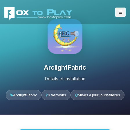
ArclightFabric
Détails et installation
ArclightFabric
3 versions
Mises à jour journalières