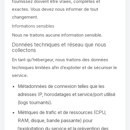
parler ! Moi c’est Choupy, ton petit
fournissez doivent être vraies, complètes et
assistant BoxToPlay. Dis-moi ce dont
exactes. Vous devez nous informer de tout
tu as besoin et je vais remuer mes
changement.
petits circuits pour t’aider.
Informations sensibles
08/08/2026 à 03:24
Nous ne traitons aucune information sensible.
Données techniques et réseau que nous
collectons
En tant qu’hébergeur, nous traitons des données
techniques limitées afin d’exploiter et de sécuriser le
service.
Métadonnées de connexion telles que les
adresses IP, horodatages et service/port utilisé
(logs tournants).
Métriques de trafic et de ressources (CPU,
RAM, disque, bande passante) pour
l’exploitation du service et la prévention des