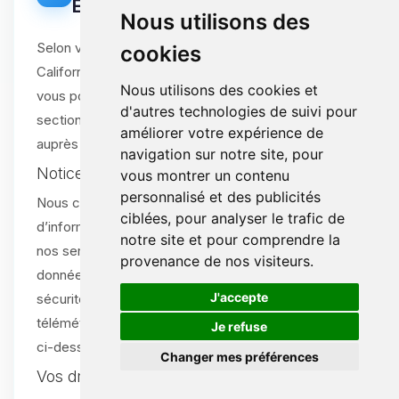
États-Unis (dont CPRA Californie)
Nous utilisons des
Selon votre État de résidence aux États-Unis (ex.
cookies
Californie, Virginie, Colorado, Connecticut, Utah),
Nous utilisons des cookies et
vous pouvez disposer de droits spécifiques. Cette
d'autres technologies de suivi pour
section explique ces droits et comment les exercer
améliorer votre expérience de
auprès de nous.
navigation sur notre site, pour
Notice lors de la collecte
vous montrer un contenu
personnalisé et des publicités
Nous collectons uniquement le minimum
ciblées, pour analyser le trafic de
d’informations personnelles nécessaires pour fournir
notre site et pour comprendre la
nos services (prénom, nom, email), ainsi que des
provenance de nos visiteurs.
données techniques strictement indispensables à la
🍪
J'accepte
sécurité et au fonctionnement (ex. journaux IP,
télémétrie pour l’atténuation DDoS). Voir les sections
Je refuse
ci-dessus pour le détail.
Changer mes préférences
Vos droits (États-Unis)