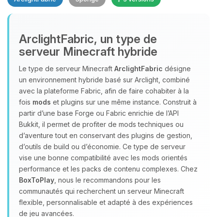
Youpi, enfin quelqu’un pour me
ArclightFabric, un type de
parler ! Moi c’est Choupy, ton petit
serveur Minecraft hybride
assistant BoxToPlay. Dis-moi ce dont
tu as besoin et je vais remuer mes
Le type de serveur Minecraft
ArclightFabric
désigne
petits circuits pour t’aider.
un environnement hybride basé sur Arclight, combiné
07/08/2026 à 14:50
avec la plateforme Fabric, afin de faire cohabiter à la
fois
mods
et plugins sur une même instance. Construit à
partir d’une base Forge ou Fabric enrichie de l’API
Bukkit, il permet de profiter de mods techniques ou
d’aventure tout en conservant des plugins de gestion,
d’outils de build ou d’économie. Ce type de serveur
vise une bonne compatibilité avec les mods orientés
performance et les packs de contenu complexes. Chez
BoxToPlay
, nous le recommandons pour les
communautés qui recherchent un serveur Minecraft
flexible, personnalisable et adapté à des expériences
de jeu avancées.