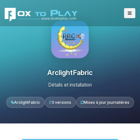
ArclightFabric
Détails et installation
ArclightFabric
3 versions
Mises à jour journalières