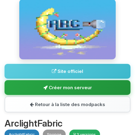
Site officiel
Créer mon serveur
Retour à la liste des modpacks
ArclightFabric
ArclightFabric
Sponge
3 versions