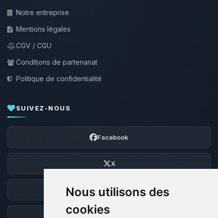
Notre entreprise
Mentions légales
CGV / CGU
Conditions de partenariat
Politique de confidentialité
SUIVEZ-NOUS
Facebook
X
Nous utilisons des
Discord
cookies
Forum