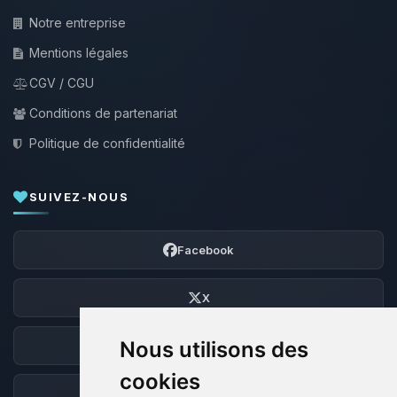
Notre entreprise
Mentions légales
CGV / CGU
Conditions de partenariat
Politique de confidentialité
SUIVEZ-NOUS
Facebook
X
Nous utilisons des
Discord
cookies
Forum