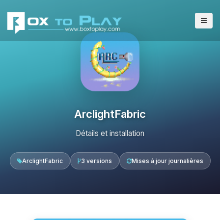
ArclightFabric
Détails et installation
ArclightFabric
3 versions
Mises à jour journalières