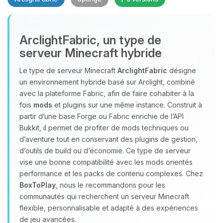
Youpi, enfin quelqu’un pour me
ArclightFabric, un type de
parler ! Moi c’est Choupy, ton petit
serveur Minecraft hybride
assistant BoxToPlay. Dis-moi ce dont
tu as besoin et je vais remuer mes
Le type de serveur Minecraft
ArclightFabric
désigne
petits circuits pour t’aider.
un environnement hybride basé sur Arclight, combiné
06/08/2026 à 06:11
avec la plateforme Fabric, afin de faire cohabiter à la
fois
mods
et plugins sur une même instance. Construit à
partir d’une base Forge ou Fabric enrichie de l’API
Bukkit, il permet de profiter de mods techniques ou
d’aventure tout en conservant des plugins de gestion,
d’outils de build ou d’économie. Ce type de serveur
vise une bonne compatibilité avec les mods orientés
performance et les packs de contenu complexes. Chez
BoxToPlay
, nous le recommandons pour les
communautés qui recherchent un serveur Minecraft
flexible, personnalisable et adapté à des expériences
de jeu avancées.