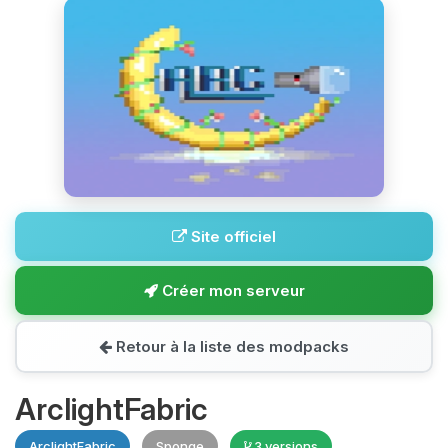
Site officiel
Créer mon serveur
Retour à la liste des modpacks
ArclightFabric
ArclightFabric
Sponge
3 versions