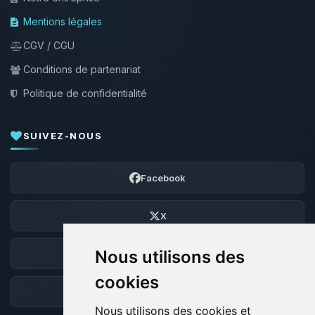
Mentions légales
CGV / CGU
Conditions de partenariat
Politique de confidentialité
SUIVEZ-NOUS
Facebook
X
Nous utilisons des
Discord
cookies
Forum
Nous utilisons des cookies et