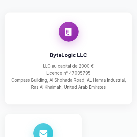
ByteLogic LLC
LLC au capital de 2000 €
Licence n° 47005795
Compass Building, Al Shohada Road, AL Hamra Industrial,
Ras Al Khaimah, United Arab Emirates
Youpi, enfin quelqu’un pour me
parler ! Moi c’est Choupy, ton petit
assistant BoxToPlay. Dis-moi ce dont