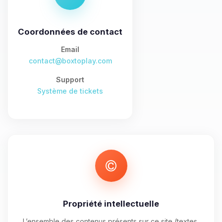
tu as besoin et je vais remuer mes
petits circuits pour t’aider.
Coordonnées de contact
09/08/2026 à 17:10
Email
contact@boxtoplay.com
Support
Système de tickets
Propriété intellectuelle
L’ensemble des contenus présents sur ce site (textes,