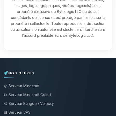
images, logos, graphiques, vidéos, logiciels) est la
propriété exclusive de ByteLogic LLC ou de ses
concédants de licence et est protégé par les lois sur la
propriété intellectuelle. Toute reproduction, distribution
ou utilisation non autorisée est strictement interdite sans
l’accord préalable écrit de ByteLogic LLC.
NOS OFFRES
Serveur Minecraft
Serveur Minecraft Gratuit
Serveur Bungee / Velocity
Serveur VPS