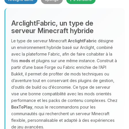
Youpi, enfin quelqu’un pour me
ArclightFabric, un type de
parler ! Moi c’est Choupy, ton petit
serveur Minecraft hybride
assistant BoxToPlay. Dis-moi ce dont
tu as besoin et je vais remuer mes
Le type de serveur Minecraft
ArclightFabric
désigne
petits circuits pour t’aider.
un environnement hybride basé sur Arclight, combiné
06/08/2026 à 05:26
avec la plateforme Fabric, afin de faire cohabiter à la
fois
mods
et plugins sur une même instance. Construit à
partir d’une base Forge ou Fabric enrichie de l’API
Bukkit, il permet de profiter de mods techniques ou
d’aventure tout en conservant des plugins de gestion,
d’outils de build ou d’économie. Ce type de serveur
vise une bonne compatibilité avec les mods orientés
performance et les packs de contenu complexes. Chez
BoxToPlay
, nous le recommandons pour les
communautés qui recherchent un serveur Minecraft
flexible, personnalisable et adapté à des expériences
de jeu avancées.