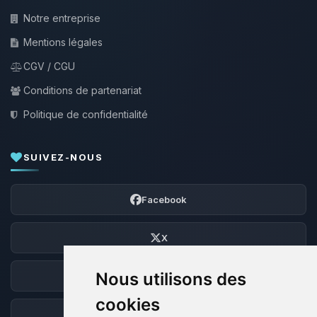
Notre entreprise
Mentions légales
CGV / CGU
Conditions de partenariat
Politique de confidentialité
SUIVEZ-NOUS
Facebook
X
Nous utilisons des
Discord
cookies
Forum