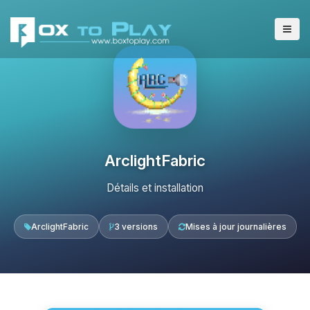
ArclightFabric
Détails et installation
ArclightFabric
3 versions
Mises à jour journalières