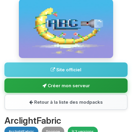
Site officiel
Créer mon serveur
Retour à la liste des modpacks
ArclightFabric
ArclightFabric
Sponge
3 versions