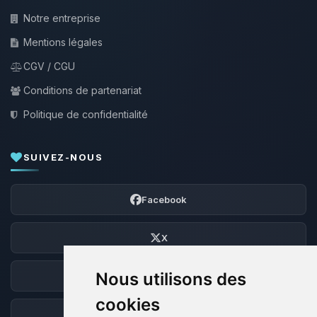
Notre entreprise
Mentions légales
CGV / CGU
Conditions de partenariat
Politique de confidentialité
SUIVEZ-NOUS
Facebook
X
Nous utilisons des
Discord
cookies
Forum