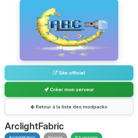
Site officiel
Créer mon serveur
Retour à la liste des modpacks
ArclightFabric
ArclightFabric
Sponge
3 versions