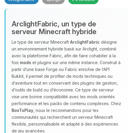
Youpi, enfin quelqu’un pour me
ArclightFabric, un type de
parler ! Moi c’est Choupy, ton petit
serveur Minecraft hybride
assistant BoxToPlay. Dis-moi ce dont
tu as besoin et je vais remuer mes
Le type de serveur Minecraft
ArclightFabric
désigne
petits circuits pour t’aider.
un environnement hybride basé sur Arclight, combiné
06/08/2026 à 14:06
avec la plateforme Fabric, afin de faire cohabiter à la
fois
mods
et plugins sur une même instance. Construit à
partir d’une base Forge ou Fabric enrichie de l’API
Bukkit, il permet de profiter de mods techniques ou
d’aventure tout en conservant des plugins de gestion,
d’outils de build ou d’économie. Ce type de serveur
vise une bonne compatibilité avec les mods orientés
performance et les packs de contenu complexes. Chez
BoxToPlay
, nous le recommandons pour les
communautés qui recherchent un serveur Minecraft
flexible, personnalisable et adapté à des expériences
de jeu avancées.