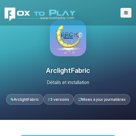
ArclightFabric
Détails et installation
ArclightFabric
3 versions
Mises à jour journalières