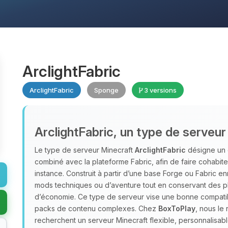
ArclightFabric
ArclightFabric
Sponge
3 versions
ArclightFabric, un type de serveur
Le type de serveur Minecraft
ArclightFabric
désigne un 
combiné avec la plateforme Fabric, afin de faire cohabiter
instance. Construit à partir d’une base Forge ou Fabric enr
mods techniques ou d’aventure tout en conservant des plu
d’économie. Ce type de serveur vise une bonne compatibi
packs de contenu complexes. Chez
BoxToPlay
, nous l
recherchent un serveur Minecraft flexible, personnalisa