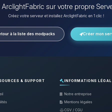
er ArclightFabric sur votre propre Serv
Créez votre serveur et installez ArclightFabric en 1 clic !
tour à la liste des modpacks
Créer mon ser
SOURCES & SUPPORT
INFORMATIONS LÉGAL
il
Notre entreprise
lités
Mentions légales
CGV / CGU