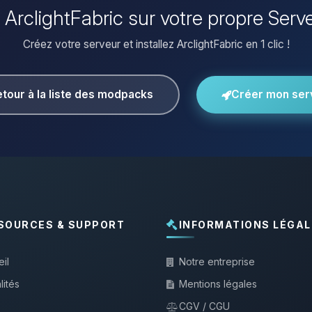
er ArclightFabric sur votre propre Serv
Créez votre serveur et installez ArclightFabric en 1 clic !
tour à la liste des modpacks
Créer mon ser
SOURCES & SUPPORT
INFORMATIONS LÉGAL
il
Notre entreprise
lités
Mentions légales
CGV / CGU