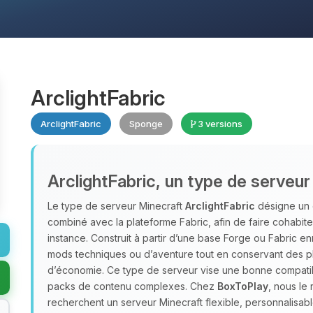
ArclightFabric
ArclightFabric
Sponge
3 versions
ArclightFabric, un type de serveur
Le type de serveur Minecraft
ArclightFabric
désigne un 
combiné avec la plateforme Fabric, afin de faire cohabiter
instance. Construit à partir d’une base Forge ou Fabric enr
mods techniques ou d’aventure tout en conservant des plu
d’économie. Ce type de serveur vise une bonne compatibi
packs de contenu complexes. Chez
BoxToPlay
, nous l
recherchent un serveur Minecraft flexible, personnalisa