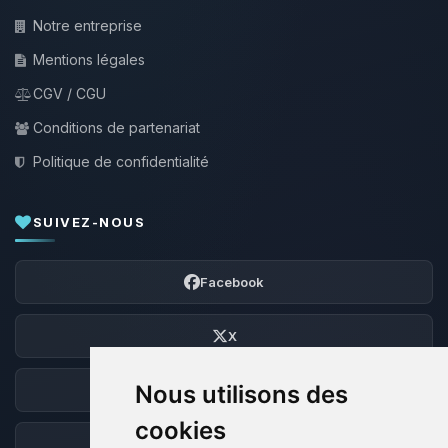
Notre entreprise
Mentions légales
CGV / CGU
Conditions de partenariat
Politique de confidentialité
SUIVEZ-NOUS
Facebook
X
Nous utilisons des
Discord
cookies
Forum