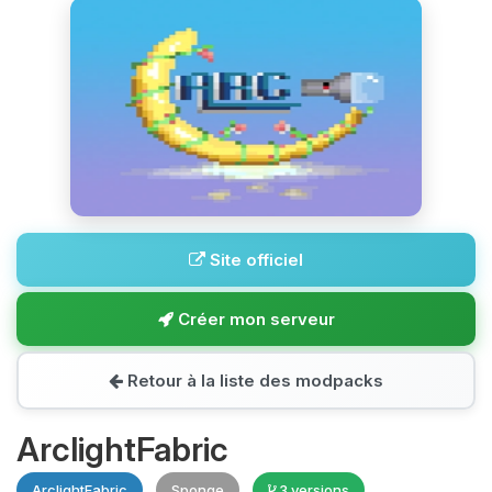
Site officiel
Créer mon serveur
Retour à la liste des modpacks
ArclightFabric
ArclightFabric
Sponge
3 versions