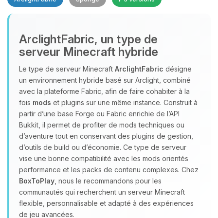
Youpi, enfin quelqu’un pour me
ArclightFabric, un type de
parler ! Moi c’est Choupy, ton petit
serveur Minecraft hybride
assistant BoxToPlay. Dis-moi ce dont
tu as besoin et je vais remuer mes
Le type de serveur Minecraft
ArclightFabric
désigne
petits circuits pour t’aider.
un environnement hybride basé sur Arclight, combiné
07/08/2026 à 14:55
avec la plateforme Fabric, afin de faire cohabiter à la
fois
mods
et plugins sur une même instance. Construit à
partir d’une base Forge ou Fabric enrichie de l’API
Bukkit, il permet de profiter de mods techniques ou
d’aventure tout en conservant des plugins de gestion,
d’outils de build ou d’économie. Ce type de serveur
vise une bonne compatibilité avec les mods orientés
performance et les packs de contenu complexes. Chez
BoxToPlay
, nous le recommandons pour les
communautés qui recherchent un serveur Minecraft
flexible, personnalisable et adapté à des expériences
de jeu avancées.