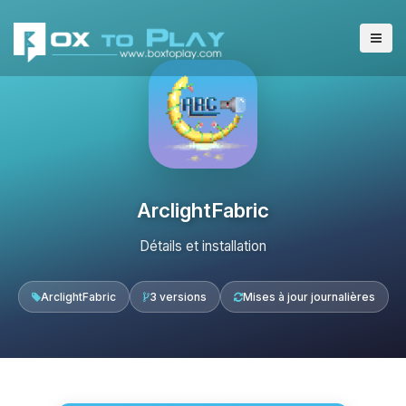
ArclightFabric
Détails et installation
ArclightFabric
3 versions
Mises à jour journalières