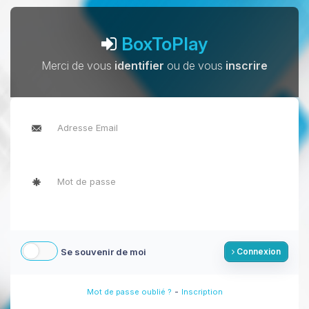
BoxToPlay
Merci de vous
identifier
ou de vous
inscrire
Se souvenir de moi
Connexion
-
Mot de passe oublié ?
Inscription