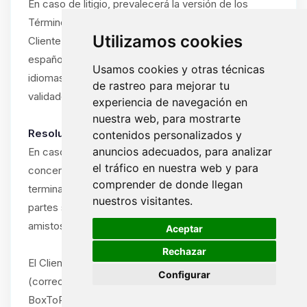
En caso de litigio, prevalecerá la versión de los
Términos y Condiciones en el idioma utilizado por el
Utilizamos cookies
Cliente durante la suscripción (francés, inglés o
español). Si el Cliente ha utilizado el sitio en varios
Usamos cookies y otras técnicas
idiomas, prevalecerá el idioma del último pedido
de rastreo para mejorar tu
validado.
experiencia de navegación en
nuestra web, para mostrarte
Resolución amistosa obligatoria:
contenidos personalizados y
anuncios adecuados, para analizar
En caso de disputa entre el Cliente y ByteLogic
el tráfico en nuestra web y para
concerniente a la interpretación, ejecución o
comprender de donde llegan
terminación de estos Términos y Condiciones, las
nuestros visitantes.
partes se comprometen a intentar resolver la disputa
🍪
amistosamente antes de cualquier acción legal.
Aceptar
Rechazar
El Cliente debe notificar la disputa por escrito
Configurar
(correo electrónico o carta certificada) al soporte de
BoxToPlay.com, describiendo la naturaleza del