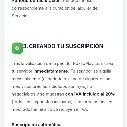
hablar! Soy Choupy, tu pequeno
Período de facturación
: Período mensual
asistente de BoxToPlay. Cuentame
correspondiente a la duración del alquiler del
que necesitas y moveré mis
Servicio.
pequenos circuitos para ayudarte.
06/08/2026 09:25
3. CREANDO TU SUSCRIPCIÓN
Tras la validación de tu pedido, BoxToPlay.com crea
tu servidor
inmediatamente
. Tu servidor se alquila
mensualmente (el período mínimo de alquiler es un
mes). Los precios indicados son fijos, no
negociables y se muestran
con IVA incluido al 20%
(todos los impuestos incluidos). Los precios finales
mostrados en el sitio ya incluyen el IVA.
Suscripción automática: