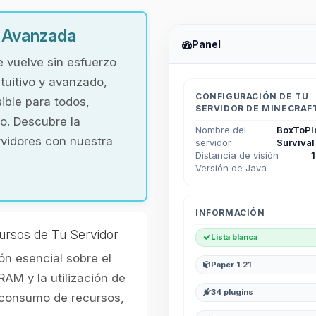
y Avanzada
Panel
e vuelve sin esfuerzo
tuitivo y avanzado,
CONFIGURACIÓN DE TU
ible para todos,
SERVIDOR DE MINECRAF
o. Descubre la
Nombre del
BoxToPl
rvidores con nuestra
servidor
Survival
Distancia de visión
Versión de Java
INFORMACIÓN
ursos de Tu Servidor
Lista blanca
n esencial sobre el
Paper 1.21
RAM y la utilización de
34 plugins
l consumo de recursos,