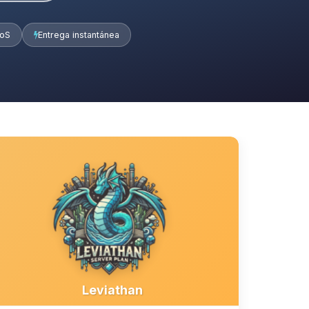
DoS
Entrega instantánea
Leviathan