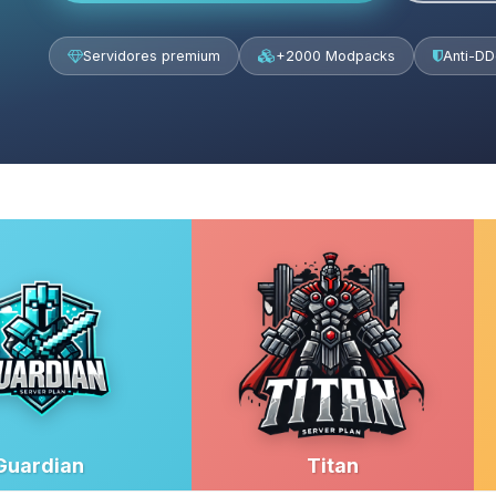
Servidores premium
+2000 Modpacks
Anti-D
Guardian
Titan