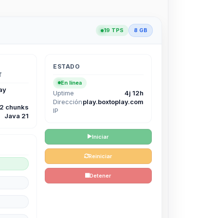
19 TPS
8 GB
ESTADO
T
En línea
ay
Uptime
4j 12h
Dirección
play.boxtoplay.com
12 chunks
IP
Java 21
Iniciar
Reiniciar
Detener