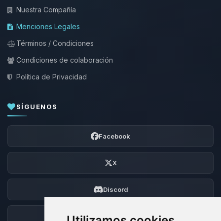
Nuestra Compañía
Menciones Legales
Términos / Condiciones
Condiciones de colaboración
Política de Privacidad
SÍGUENOS
Facebook
X
Discord
Foro
Utilizamos cookies