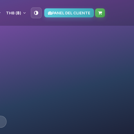
THB (฿)
PANEL DEL CLIENTE
7