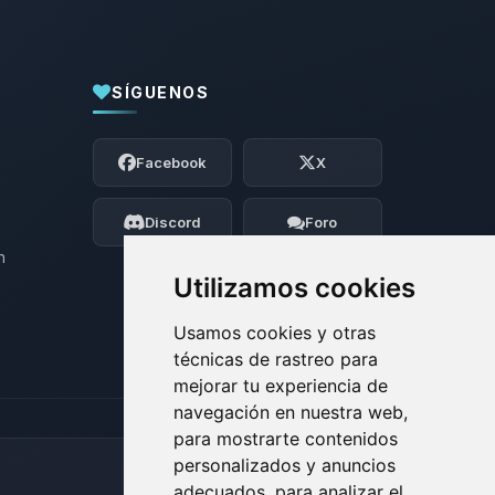
SÍGUENOS
Yupi, por fin alguien con quien hablar!
Soy Choupy, tu pequeno asistente de
Facebook
X
BoxToPlay. Cuentame que necesitas y
moveré mis pequenos circuitos para
ayudarte.
Discord
Foro
06/08/2026 15:01
n
Utilizamos cookies
Usamos cookies y otras
técnicas de rastreo para
mejorar tu experiencia de
navegación en nuestra web,
para mostrarte contenidos
personalizados y anuncios
adecuados, para analizar el