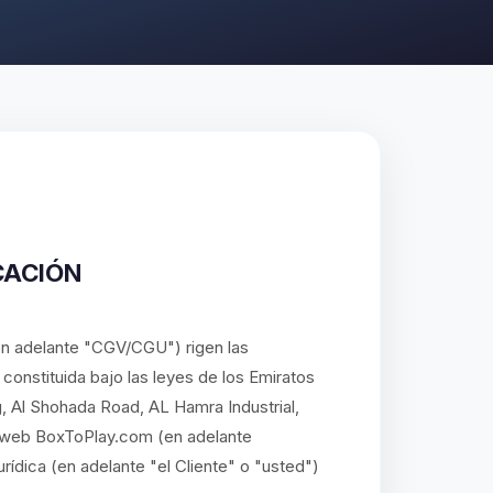
CACIÓN
n adelante "CGV/CGU") rigen las
onstituida bajo las leyes de los Emiratos
, Al Shohada Road, AL Hamra Industrial,
io web BoxToPlay.com (en adelante
rídica (en adelante "el Cliente" o "usted")