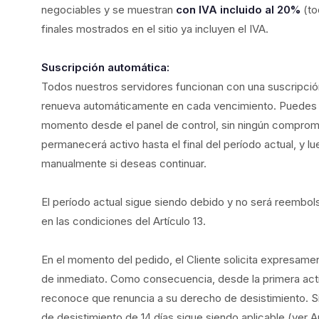
negociables y se muestran
con IVA incluido al 20%
(to
finales mostrados en el sitio ya incluyen el IVA.
Suscripción automática:
Todos nuestros servidores funcionan con una suscripció
renueva automáticamente en cada vencimiento. Puedes c
momento desde el panel de control, sin ningún compromi
permanecerá activo hasta el final del período actual, y l
manualmente si deseas continuar.
El período actual sigue siendo debido y no será reembol
en las condiciones del Artículo 13.
En el momento del pedido, el Cliente solicita expresamen
de inmediato. Como consecuencia, desde la primera activa
reconoce que renuncia a su derecho de desistimiento. Si e
de desistimiento de 14 días sigue siendo aplicable (ver Ar