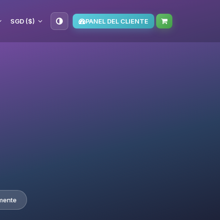
SGD ($)
PANEL DEL CLIENTE
mente