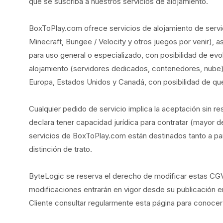
que se suscriba a nuestros servicios de alojamiento.
BoxToPlay.com ofrece servicios de alojamiento de serv
Minecraft, Bungee / Velocity y otros juegos por venir), 
para uso general o especializado, con posibilidad de evo
alojamiento (servidores dedicados, contenedores, nube)
Europa, Estados Unidos y Canadá, con posibilidad de que e
Cualquier pedido de servicio implica la aceptación sin r
declara tener capacidad jurídica para contratar (mayor d
servicios de BoxToPlay.com están destinados tanto a par
distinción de trato.
ByteLogic se reserva el derecho de modificar estas C
modificaciones entrarán en vigor desde su publicación en
Cliente consultar regularmente esta página para conocer