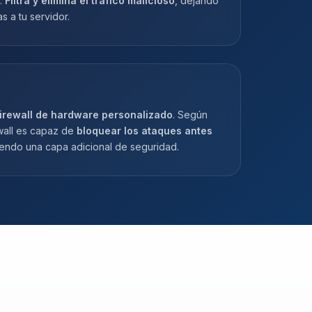
.
Filtra y elimina el tráfico malicioso
, dejando
as a tu servidor.
irewall de hardware personalizado
. Según
ewall es capaz de
bloquear los ataques antes
iendo una capa adicional de seguridad.