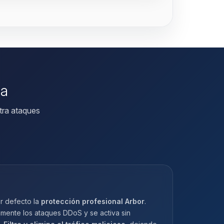
da
tra ataques
r defecto la
protección profesional Arbor
.
amente los ataques DDoS y se activa sin