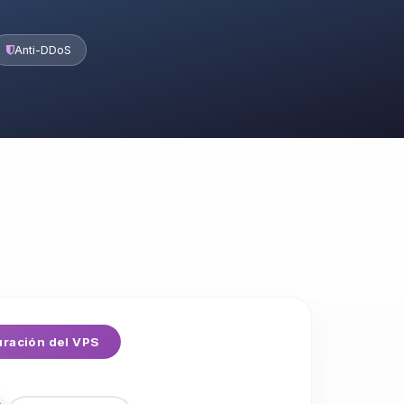
Anti-DDoS
ración del VPS