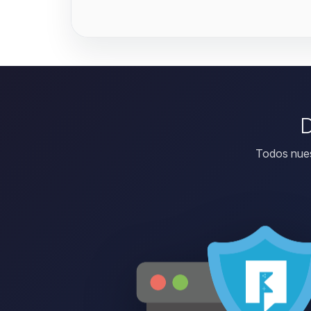
D
Todos nues