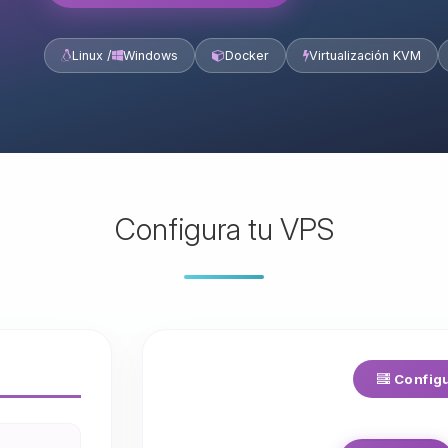
Linux /
Windows
Docker
Virtualización KVM
Configura tu VPS
Configu