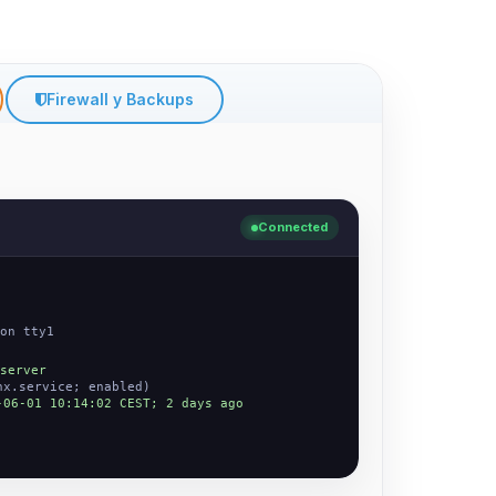
Firewall y Backups
Connected
on tty1
server
nx.service; enabled)
-06-01 10:14:02 CEST; 2 days ago