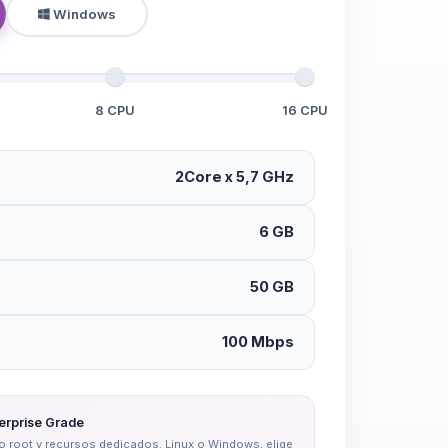
Windows
8 CPU
16 CPU
2Core x 5,7 GHz
6 GB
50 GB
100 Mbps
erprise Grade
eso root y recursos dedicados. Linux o Windows, elige