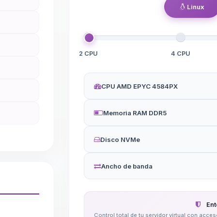
Linux
2 CPU
4 CPU
CPU AMD EPYC 4584PX
Memoria RAM DDR5
Disco NVMe
Ancho de banda
Ent
Control total de tu servidor virtual con acc