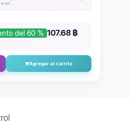
tu SO.
107.68
฿
nto del 60 %
Agregar al carrito
rol