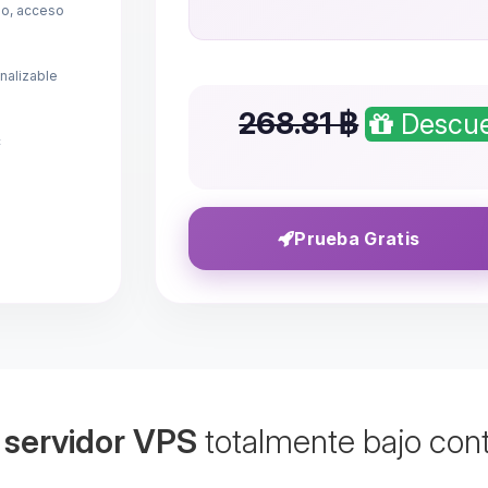
mo, acceso
nalizable
268.81 ฿
Descue
c
Prueba Gratis
u
servidor VPS
totalmente bajo cont