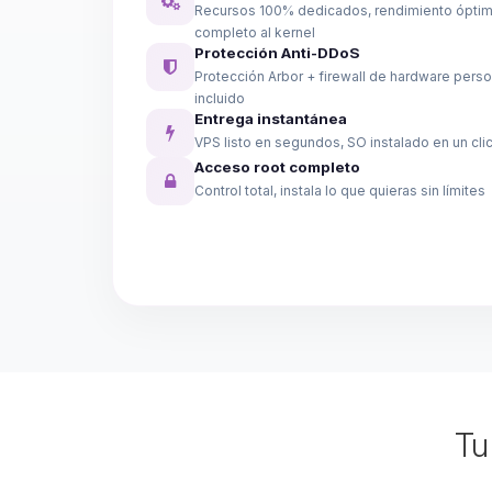
Recursos 100% dedicados, rendimiento ópti
completo al kernel
Protección Anti-DDoS
Protección Arbor + firewall de hardware perso
incluido
Entrega instantánea
VPS listo en segundos, SO instalado en un cli
Acceso root completo
Control total, instala lo que quieras sin límites
T