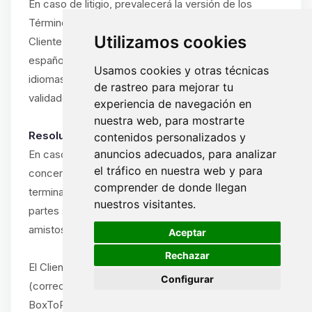
En caso de litigio, prevalecerá la versión de los
Términos y Condiciones en el idioma utilizado por el
Utilizamos cookies
Cliente durante la suscripción (francés, inglés o
español). Si el Cliente ha utilizado el sitio en varios
Usamos cookies y otras técnicas
idiomas, prevalecerá el idioma del último pedido
de rastreo para mejorar tu
validado.
experiencia de navegación en
nuestra web, para mostrarte
Resolución amistosa obligatoria:
contenidos personalizados y
anuncios adecuados, para analizar
En caso de disputa entre el Cliente y ByteLogic
el tráfico en nuestra web y para
concerniente a la interpretación, ejecución o
comprender de donde llegan
terminación de estos Términos y Condiciones, las
nuestros visitantes.
partes se comprometen a intentar resolver la disputa
🍪
amistosamente antes de cualquier acción legal.
Aceptar
Rechazar
El Cliente debe notificar la disputa por escrito
Configurar
(correo electrónico o carta certificada) al soporte de
BoxToPlay.com, describiendo la naturaleza del