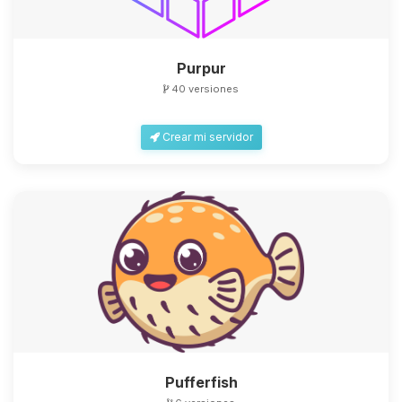
Purpur
40 versiones
Yupi, por fin alguien con quien
Crear mi servidor
hablar! Soy Choupy, tu pequeno
asistente de BoxToPlay. Cuentame
que necesitas y moveré mis
pequenos circuitos para ayudarte.
09/08/2026 03:15
Pufferfish