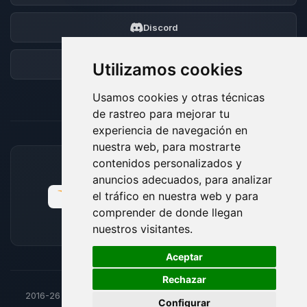
Discord
Foro
Utilizamos cookies
Usamos cookies y otras técnicas
de rastreo para mejorar tu
experiencia de navegación en
nuestra web, para mostrarte
contenidos personalizados y
MÉTODOS DE PAGO ACEPTADOS
anuncios adecuados, para analizar
el tráfico en nuestra web y para
comprender de donde llegan
nuestros visitantes.
🍪
Aceptar
Rechazar
2016-26
© BoxToPlay - Todos los derechos reservados por
Configurar