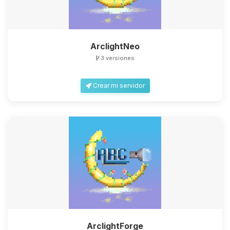
ArclightNeo
3 versiones
Crear mi servidor
ArclightForge