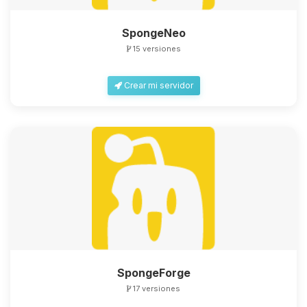
SpongeNeo
15 versiones
Crear mi servidor
SpongeForge
17 versiones