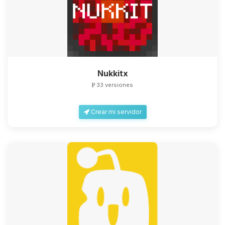
Nukkitx
33 versiones
Crear mi servidor