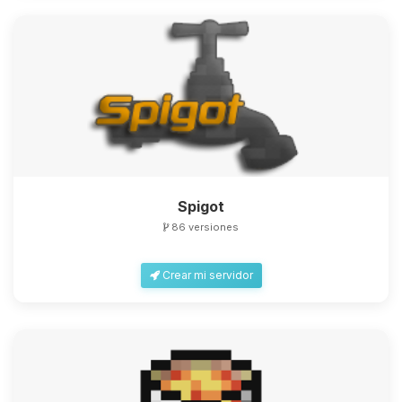
Spigot
86 versiones
Crear mi servidor