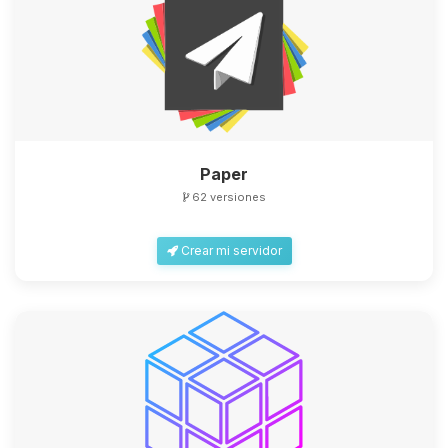
Paper
62 versiones
Crear mi servidor