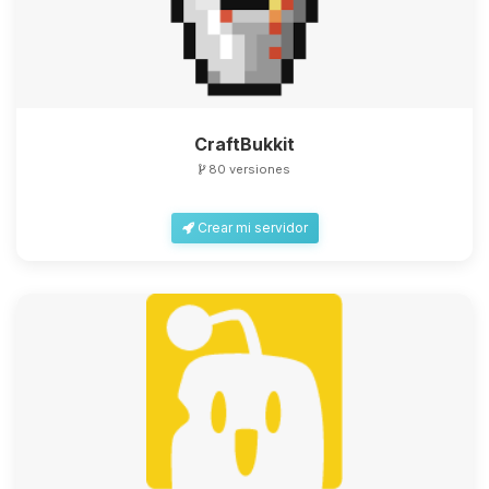
CraftBukkit
80 versiones
Crear mi servidor