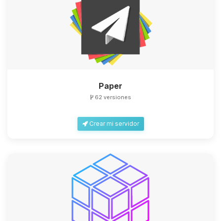
Paper
62 versiones
Crear mi servidor