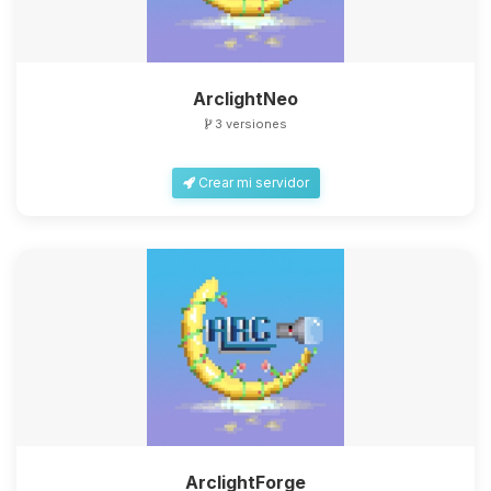
ArclightNeo
3 versiones
Crear mi servidor
ArclightForge