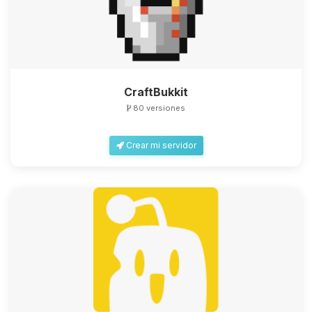
CraftBukkit
80 versiones
Crear mi servidor