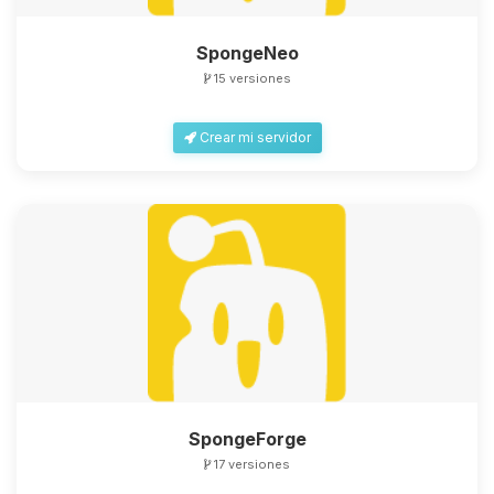
SpongeNeo
15 versiones
Crear mi servidor
SpongeForge
17 versiones