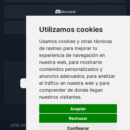
Discord
Foro
Utilizamos cookies
Usamos cookies y otras técnicas
de rastreo para mejorar tu
experiencia de navegación en
nuestra web, para mostrarte
contenidos personalizados y
MÉTODOS DE PAGO ACEPTADOS
anuncios adecuados, para analizar
el tráfico en nuestra web y para
comprender de donde llegan
nuestros visitantes.
🍪
Aceptar
Rechazar
2016-26
© BoxToPlay - Todos los derechos reservados por
Configurar