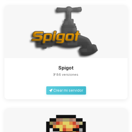
Spigot
86 versiones
Crear mi servidor