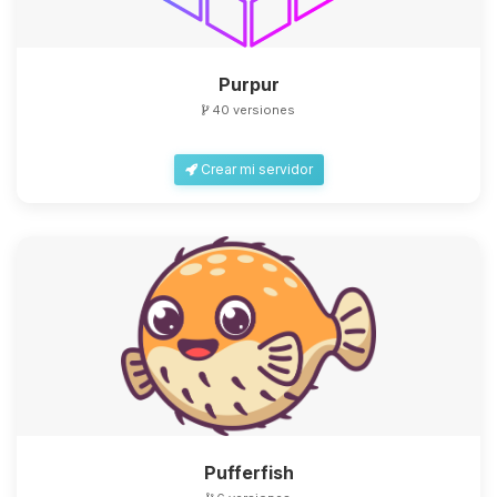
Purpur
40 versiones
Yupi, por fin alguien con quien
Crear mi servidor
hablar! Soy Choupy, tu pequeno
asistente de BoxToPlay. Cuentame
que necesitas y moveré mis
pequenos circuitos para ayudarte.
07/08/2026 03:38
Pufferfish