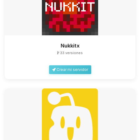
Nukkitx
33 versiones
Crear mi servidor