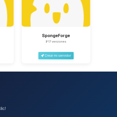
SpongeForge
17 versiones
Crear mi servidor
lic!