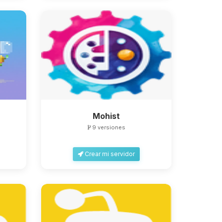
Mohist
9 versiones
Crear mi servidor