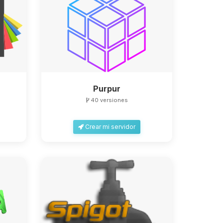
Purpur
40 versiones
Crear mi servidor