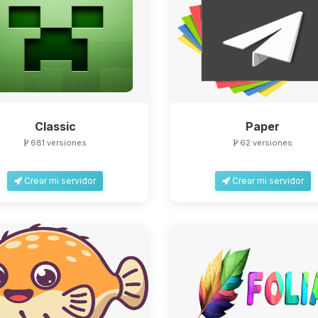
Classic
Paper
681 versiones
62 versiones
Crear mi servidor
Crear mi servidor