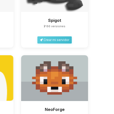
Spigot
86 versiones
Crear mi servidor
NeoForge