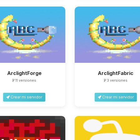
ArclightForge
ArclightFabric
11 versiones
3 versiones
Crear mi servidor
Crear mi servidor