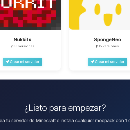
Nukkitx
SpongeNeo
33 versiones
15 versiones
Crear mi servidor
Crear mi servidor
¿Listo para empezar?
ea tu servidor de Minecraft e instala cualquier modpack con 1 c