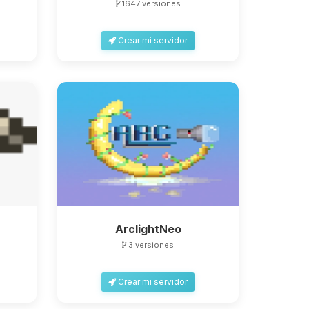
1647 versiones
Crear mi servidor
ArclightNeo
3 versiones
Crear mi servidor