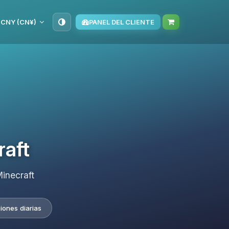
CNY (CN¥)
PANEL DEL CLIENTE
raft
inecraft
iones diarias