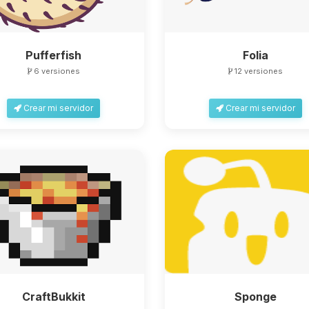
Pufferfish
Folia
6 versiones
12 versiones
Crear mi servidor
Crear mi servidor
CraftBukkit
Sponge