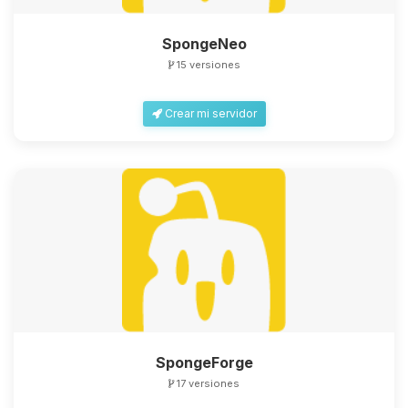
SpongeNeo
15 versiones
Crear mi servidor
SpongeForge
17 versiones