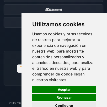
Discord
Foro
Utilizamos cookies
Usamos cookies y otras técnicas
de rastreo para mejorar tu
experiencia de navegación en
nuestra web, para mostrarte
contenidos personalizados y
MÉTODOS DE PAGO ACEPTADOS
anuncios adecuados, para analizar
el tráfico en nuestra web y para
comprender de donde llegan
nuestros visitantes.
🍪
Aceptar
Rechazar
2016-26
© BoxToPlay - Todos los derechos reservados por
Configurar