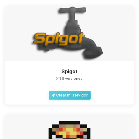
Spigot
86 versiones
Crear mi servidor