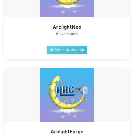
ArclightNeo
3 versiones
Crear mi servidor
ArclightForge