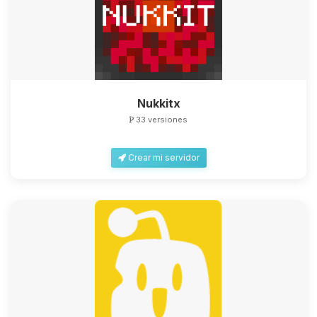
Nukkitx
33 versiones
Crear mi servidor