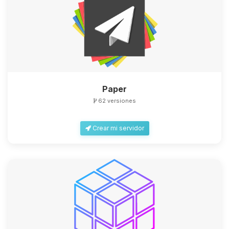
Paper
62 versiones
Crear mi servidor