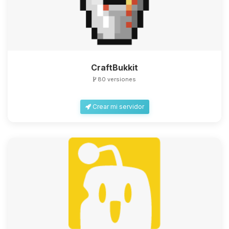
CraftBukkit
80 versiones
Crear mi servidor