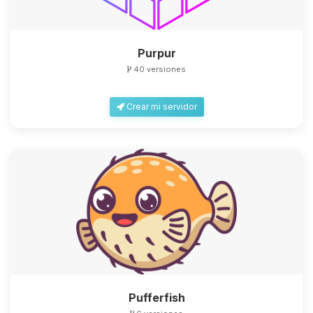
Purpur
40 versiones
Yupi, por fin alguien con quien
Crear mi servidor
hablar! Soy Choupy, tu pequeno
asistente de BoxToPlay. Cuentame
que necesitas y moveré mis
pequenos circuitos para ayudarte.
06/08/2026 03:33
Pufferfish