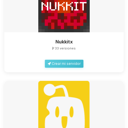
Nukkitx
33 versiones
Crear mi servidor