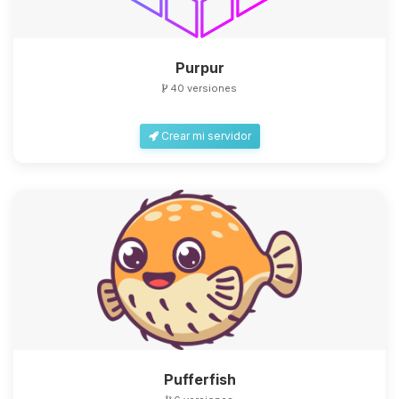
Purpur
40 versiones
Yupi, por fin alguien con quien
Crear mi servidor
hablar! Soy Choupy, tu pequeno
asistente de BoxToPlay. Cuentame
que necesitas y moveré mis
pequenos circuitos para ayudarte.
09/08/2026 11:00
Pufferfish