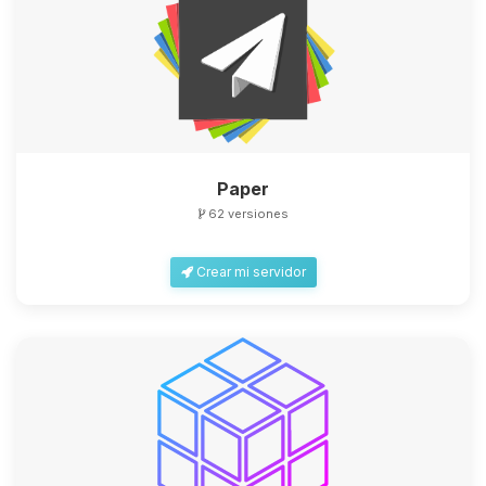
Paper
62 versiones
Crear mi servidor