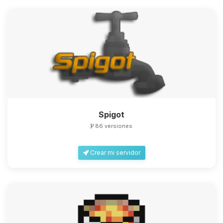
Spigot
86 versiones
Crear mi servidor