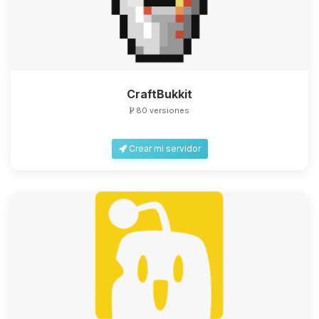
CraftBukkit
80 versiones
Crear mi servidor