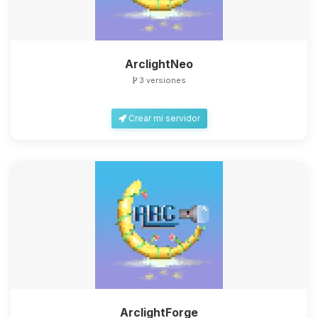
ArclightNeo
3 versiones
Crear mi servidor
ArclightForge