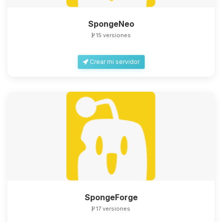
SpongeNeo
15 versiones
Crear mi servidor
SpongeForge
17 versiones