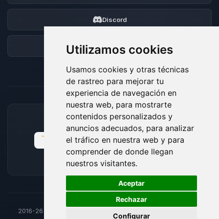
Discord
Foro
Utilizamos cookies
Usamos cookies y otras técnicas
de rastreo para mejorar tu
experiencia de navegación en
nuestra web, para mostrarte
contenidos personalizados y
MÉTODOS DE PAGO ACEPTADOS
anuncios adecuados, para analizar
el tráfico en nuestra web y para
comprender de donde llegan
nuestros visitantes.
🍪
Aceptar
Rechazar
2016-26
© BoxToPlay - Todos los derechos reservados por
Configurar