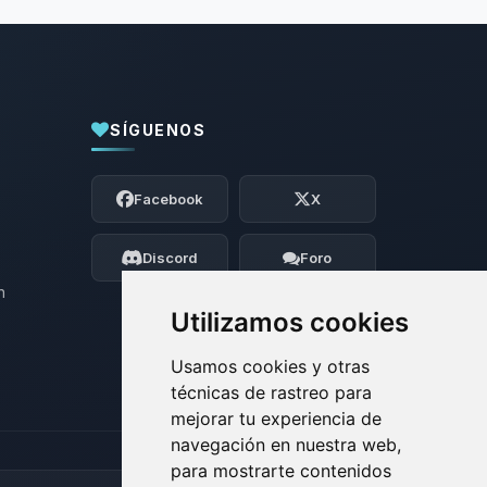
SÍGUENOS
Yupi, por fin alguien con quien hablar!
Soy Choupy, tu pequeno asistente de
Facebook
X
BoxToPlay. Cuentame que necesitas y
moveré mis pequenos circuitos para
ayudarte.
Discord
Foro
09/08/2026 15:05
n
Utilizamos cookies
Usamos cookies y otras
técnicas de rastreo para
mejorar tu experiencia de
navegación en nuestra web,
para mostrarte contenidos