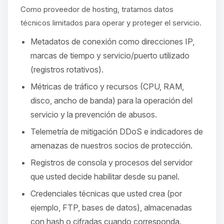
hablar! Soy Choupy, tu pequeno
Como proveedor de hosting, tratamos datos
asistente de BoxToPlay. Cuentame
que necesitas y moveré mis
técnicos limitados para operar y proteger el servicio.
pequenos circuitos para ayudarte.
Metadatos de conexión como direcciones IP,
09/08/2026 07:37
marcas de tiempo y servicio/puerto utilizado
(registros rotativos).
Métricas de tráfico y recursos (CPU, RAM,
disco, ancho de banda) para la operación del
servicio y la prevención de abusos.
Telemetría de mitigación DDoS e indicadores de
amenazas de nuestros socios de protección.
Registros de consola y procesos del servidor
que usted decide habilitar desde su panel.
Credenciales técnicas que usted crea (por
ejemplo, FTP, bases de datos), almacenadas
con hash o cifradas cuando corresponda.