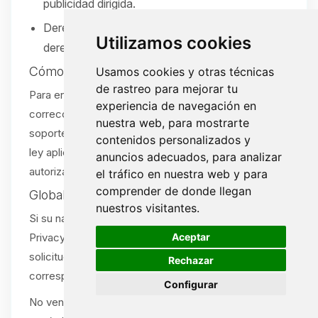
publicidad dirigida.
Derecho a no ser discriminado por ejercer sus
Utilizamos cookies
derechos.
Cómo ejercer sus derechos
Usamos cookies y otras técnicas
de rastreo para mejorar tu
Para enviar una solicitud (acceso, eliminación,
experiencia de navegación en
corrección, portabilidad u opt-out), abra un ticket de
nuestra web, para mostrarte
soporte:
/tickets
. Verificaremos su solicitud según la
contenidos personalizados y
ley aplicable. Se aceptan solicitudes por agente
anuncios adecuados, para analizar
autorizado con la debida prueba.
el tráfico en nuestra web y para
comprender de donde llegan
Global Privacy Control (GPC)
nuestros visitantes.
Si su navegador o extensión envía una señal Global
🍪
Aceptar
Privacy Control (GPC), la tratamos como una
solicitud de exclusión de venta/compartir cuando
Rechazar
corresponda.
Configurar
No vendemos ni compartimos información personal