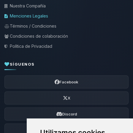
Nuestra Compañía
Menciones Legales
Términos / Condiciones
Condiciones de colaboración
Política de Privacidad
SÍGUENOS
Facebook
X
Discord
Foro
Utilizamos cookies