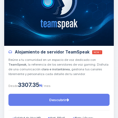
Yupi, por fin alguien con quien
hablar! Soy Choupy, tu pequeno
asistente de BoxToPlay. Cuentame
Alojamiento de servidor TeamSpeak
NEW !
que necesitas y moveré mis
pequenos circuitos para ayudarte.
Reúne a tu comunidad en un espacio de voz dedicado con
TeamSpeak
, la referencia de los servidores de voz gaming. Disfruta
07/08/2026 07:06
de una comunicación
clara e instantánea
, gestiona tus canales
libremente y personaliza cada detalle de tu servidor.
3307.35
₦
Desde
/ mes
Descubrir