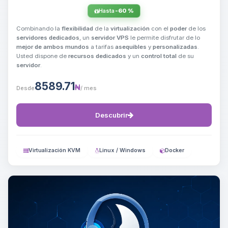
Hasta
-60 %
Combinando la
flexibilidad
de la
virtualización
con el
poder
de los
servidores dedicados
, un
servidor VPS
le permite disfrutar de lo
mejor de ambos mundos
a tarifas
asequibles
y
personalizadas
.
Usted dispone de
recursos dedicados
y un
control total
de su
servidor
.
8589.71
₦
Desde
/ mes
Descubrir
Virtualización KVM
Linux / Windows
Docker