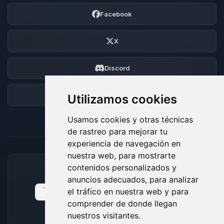
Facebook
X
Discord
Foro
Utilizamos cookies
Usamos cookies y otras técnicas
de rastreo para mejorar tu
experiencia de navegación en
nuestra web, para mostrarte
contenidos personalizados y
MÉTODOS DE PAGO ACEPTADOS
anuncios adecuados, para analizar
el tráfico en nuestra web y para
comprender de donde llegan
nuestros visitantes.