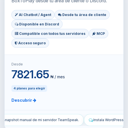
BoxToPlay desde tu área de cliente o Discord.
AI Chatbot / Agent
Desde tu área de cliente
Disponible en Discord
Compatible con todos tus servidores
MCP
Acceso seguro
Desde
7821.65
₦ / mes
4 planes para elegir
Descubrir
eak.
Instala WordPress en mi VPS y configúralo.
Protege mi V