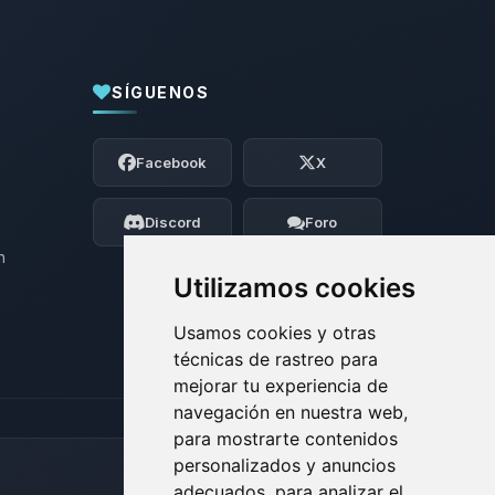
SÍGUENOS
Yupi, por fin alguien con quien hablar!
Soy Choupy, tu pequeno asistente de
Facebook
X
BoxToPlay. Cuentame que necesitas y
moveré mis pequenos circuitos para
ayudarte.
Discord
Foro
07/08/2026 18:46
n
Utilizamos cookies
Usamos cookies y otras
técnicas de rastreo para
mejorar tu experiencia de
navegación en nuestra web,
para mostrarte contenidos
personalizados y anuncios
adecuados, para analizar el