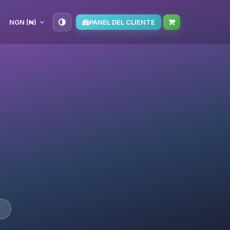
NGN (₦)
PANEL DEL CLIENTE
7