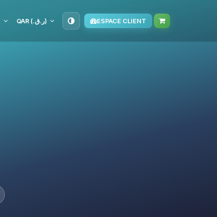
S
QAR (ر.ق.‏)
ESPACE CLIENT