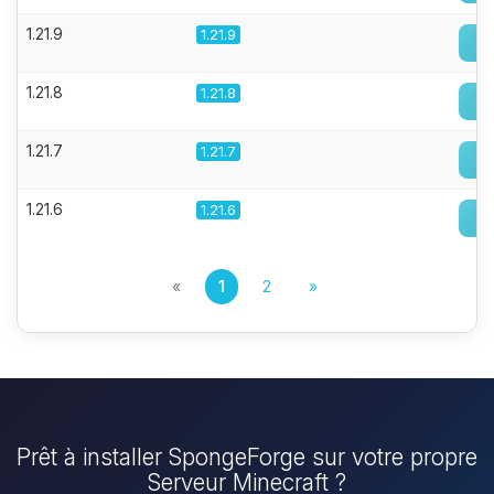
1.21.9
1.21.9
1.21.8
1.21.8
1.21.7
1.21.7
1.21.6
1.21.6
«
1
2
»
Prêt à installer SpongeForge sur votre propre
Serveur Minecraft ?