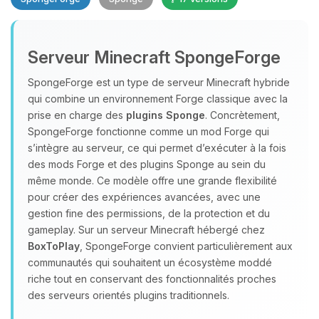
Serveur Minecraft SpongeForge
SpongeForge est un type de serveur Minecraft hybride
qui combine un environnement Forge classique avec la
prise en charge des
plugins Sponge
. Concrètement,
Youpi, enfin quelqu’un pour me
SpongeForge fonctionne comme un mod Forge qui
parler ! Moi c’est Choupy, ton petit
s’intègre au serveur, ce qui permet d’exécuter à la fois
assistant BoxToPlay. Dis-moi ce dont
des mods Forge et des plugins Sponge au sein du
tu as besoin et je vais remuer mes
même monde. Ce modèle offre une grande flexibilité
petits circuits pour t’aider.
pour créer des expériences avancées, avec une
08/08/2026 à 09:20
gestion fine des permissions, de la protection et du
gameplay. Sur un serveur Minecraft hébergé chez
BoxToPlay
, SpongeForge convient particulièrement aux
communautés qui souhaitent un écosystème moddé
riche tout en conservant des fonctionnalités proches
des serveurs orientés plugins traditionnels.