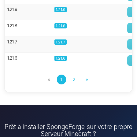
1.21.9
1.21.9
1.21.8
1.21.8
1.21.7
1.21.7
1.21.6
1.21.6
«
1
2
»
Prêt à installer SpongeForge sur votre propre
Serveur Minecraft ?