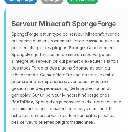
Serveur Minecraft SpongeForge
SpongeForge est un type de serveur Minecraft hybride
qui combine un environnement Forge classique avec la
prise en charge des
plugins Sponge
. Concrètement,
Youpi, enfin quelqu’un pour me
SpongeForge fonctionne comme un mod Forge qui
parler ! Moi c’est Choupy, ton petit
s’intègre au serveur, ce qui permet d’exécuter à la fois
assistant BoxToPlay. Dis-moi ce dont
des mods Forge et des plugins Sponge au sein du
tu as besoin et je vais remuer mes
même monde. Ce modèle offre une grande flexibilité
petits circuits pour t’aider.
pour créer des expériences avancées, avec une
09/08/2026 à 04:19
gestion fine des permissions, de la protection et du
gameplay. Sur un serveur Minecraft hébergé chez
BoxToPlay
, SpongeForge convient particulièrement aux
communautés qui souhaitent un écosystème moddé
riche tout en conservant des fonctionnalités proches
des serveurs orientés plugins traditionnels.