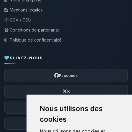
Mentions légales
CGV / CGU
Conditions de partenariat
Politique de confidentialité
SUIVEZ-NOUS
Facebook
X
Nous utilisons des
Discord
cookies
Forum
Nous utilisons des cookies et