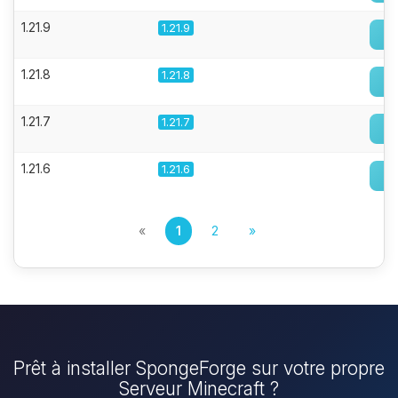
1.21.9
1.21.9
1.21.8
1.21.8
1.21.7
1.21.7
1.21.6
1.21.6
«
1
2
»
Prêt à installer SpongeForge sur votre propre
Serveur Minecraft ?