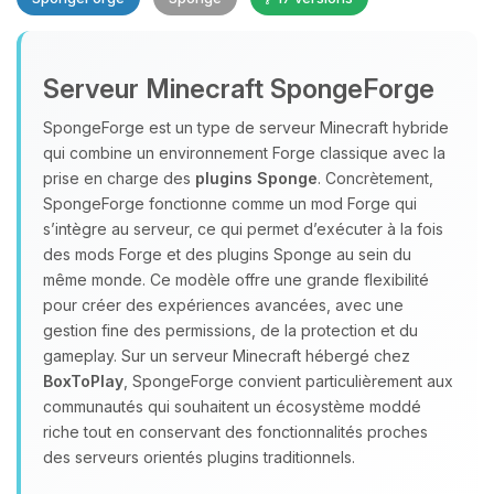
Serveur Minecraft SpongeForge
SpongeForge est un type de serveur Minecraft hybride
qui combine un environnement Forge classique avec la
prise en charge des
plugins Sponge
. Concrètement,
Youpi, enfin quelqu’un pour me
SpongeForge fonctionne comme un mod Forge qui
parler ! Moi c’est Choupy, ton petit
s’intègre au serveur, ce qui permet d’exécuter à la fois
assistant BoxToPlay. Dis-moi ce dont
des mods Forge et des plugins Sponge au sein du
tu as besoin et je vais remuer mes
même monde. Ce modèle offre une grande flexibilité
petits circuits pour t’aider.
pour créer des expériences avancées, avec une
08/08/2026 à 19:03
gestion fine des permissions, de la protection et du
gameplay. Sur un serveur Minecraft hébergé chez
BoxToPlay
, SpongeForge convient particulièrement aux
communautés qui souhaitent un écosystème moddé
riche tout en conservant des fonctionnalités proches
des serveurs orientés plugins traditionnels.