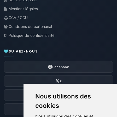
Mentions légales
CGV / CGU
Conditions de partenariat
Politique de confidentialité
SUIVEZ-NOUS
Facebook
X
Nous utilisons des
Discord
cookies
Forum
Nous utilisons des cookies et