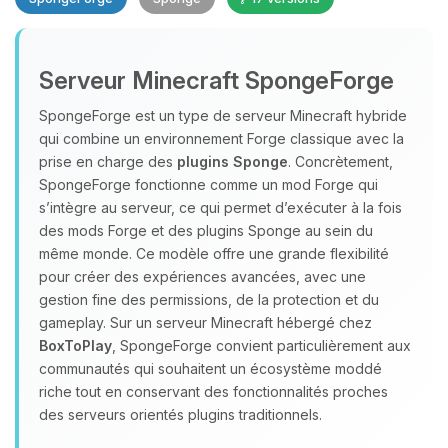
Serveur Minecraft SpongeForge
SpongeForge est un type de serveur Minecraft hybride
qui combine un environnement Forge classique avec la
prise en charge des
plugins Sponge
. Concrètement,
Youpi, enfin quelqu’un pour me
SpongeForge fonctionne comme un mod Forge qui
parler ! Moi c’est Choupy, ton petit
s’intègre au serveur, ce qui permet d’exécuter à la fois
assistant BoxToPlay. Dis-moi ce dont
des mods Forge et des plugins Sponge au sein du
tu as besoin et je vais remuer mes
même monde. Ce modèle offre une grande flexibilité
petits circuits pour t’aider.
pour créer des expériences avancées, avec une
09/08/2026 à 16:04
gestion fine des permissions, de la protection et du
gameplay. Sur un serveur Minecraft hébergé chez
BoxToPlay
, SpongeForge convient particulièrement aux
communautés qui souhaitent un écosystème moddé
riche tout en conservant des fonctionnalités proches
des serveurs orientés plugins traditionnels.