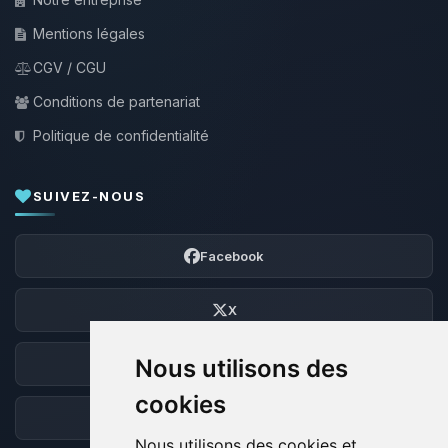
Mentions légales
CGV / CGU
Conditions de partenariat
Politique de confidentialité
SUIVEZ-NOUS
Facebook
X
Nous utilisons des
Discord
cookies
Forum
Nous utilisons des cookies et