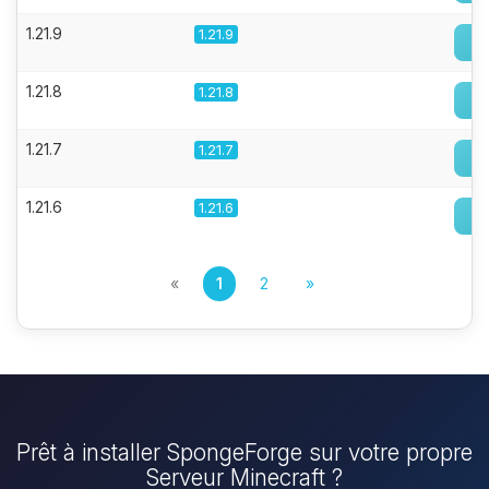
1.21.9
1.21.9
1.21.8
1.21.8
1.21.7
1.21.7
1.21.6
1.21.6
«
1
2
»
Prêt à installer SpongeForge sur votre propre
Serveur Minecraft ?