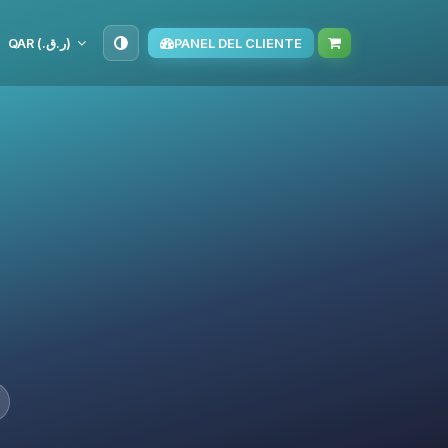
QAR (ر.ق.‏)
PANEL DEL CLIENTE