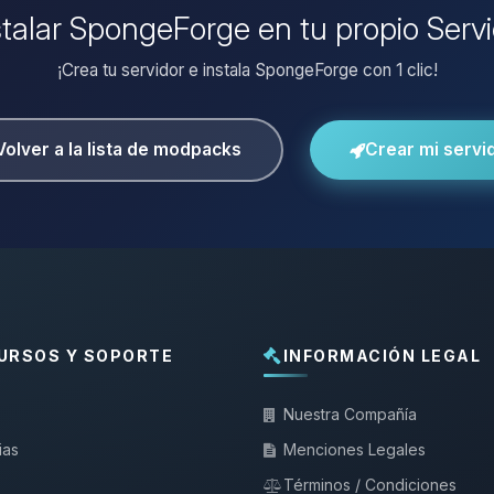
stalar SpongeForge en tu propio Serv
¡Crea tu servidor e instala SpongeForge con 1 clic!
Volver a la lista de modpacks
Crear mi servi
URSOS Y SOPORTE
INFORMACIÓN LEGAL
Nuestra Compañía
ias
Menciones Legales
Términos / Condiciones