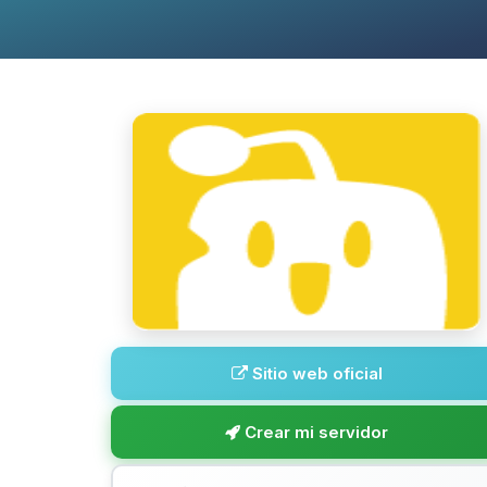
Sitio web oficial
Crear mi servidor