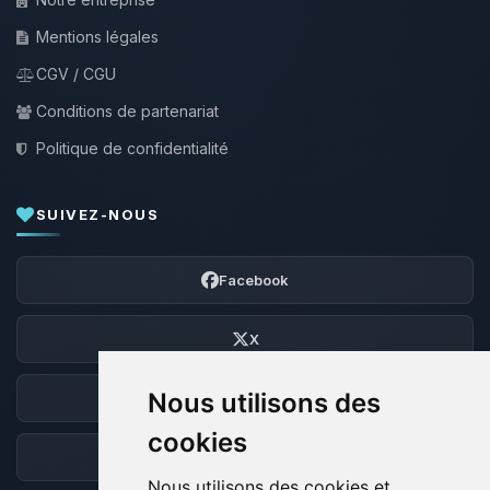
Mentions légales
CGV / CGU
Conditions de partenariat
Politique de confidentialité
SUIVEZ-NOUS
Facebook
X
Nous utilisons des
Discord
cookies
Forum
Nous utilisons des cookies et