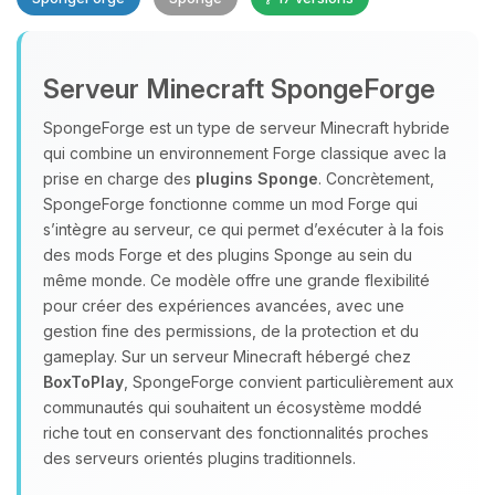
Serveur Minecraft SpongeForge
SpongeForge est un type de serveur Minecraft hybride
qui combine un environnement Forge classique avec la
prise en charge des
plugins Sponge
. Concrètement,
Youpi, enfin quelqu’un pour me
SpongeForge fonctionne comme un mod Forge qui
parler ! Moi c’est Choupy, ton petit
s’intègre au serveur, ce qui permet d’exécuter à la fois
assistant BoxToPlay. Dis-moi ce dont
des mods Forge et des plugins Sponge au sein du
tu as besoin et je vais remuer mes
même monde. Ce modèle offre une grande flexibilité
petits circuits pour t’aider.
pour créer des expériences avancées, avec une
07/08/2026 à 02:46
gestion fine des permissions, de la protection et du
gameplay. Sur un serveur Minecraft hébergé chez
BoxToPlay
, SpongeForge convient particulièrement aux
communautés qui souhaitent un écosystème moddé
riche tout en conservant des fonctionnalités proches
des serveurs orientés plugins traditionnels.