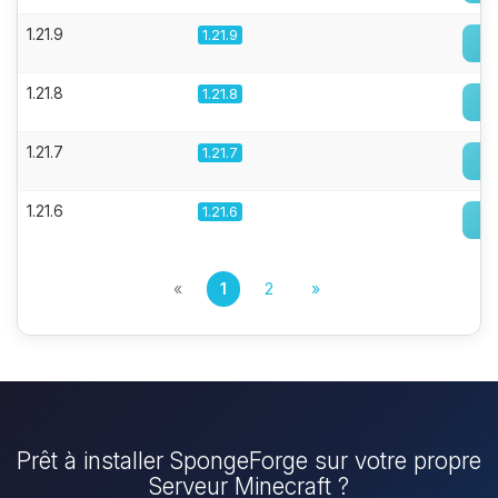
1.21.9
1.21.9
1.21.8
1.21.8
1.21.7
1.21.7
1.21.6
1.21.6
«
1
2
»
Prêt à installer SpongeForge sur votre propre
Serveur Minecraft ?