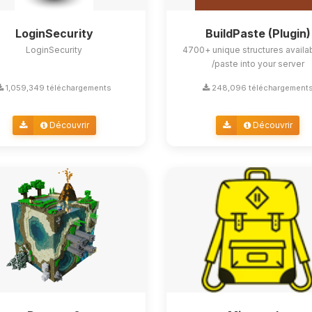
LoginSecurity
BuildPaste (Plugin)
LoginSecurity
4700+ unique structures availa
/paste into your server
1,059,349 téléchargements
248,096 téléchargement
Découvrir
Découvrir