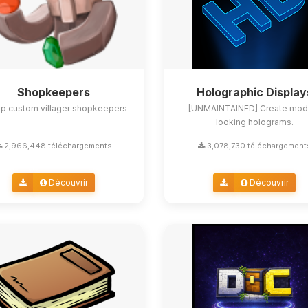
Shopkeepers
Holographic Display
up custom villager shopkeepers
[UNMAINTAINED] Create mod
looking holograms.
2,966,448 téléchargements
3,078,730 téléchargement
Découvrir
Découvrir