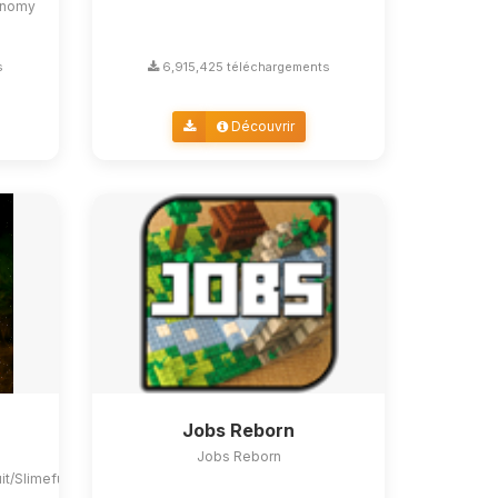
conomy
s
6,915,425 téléchargements
Découvrir
Jobs Reborn
Jobs Reborn
uit/Slimefun4#slimefun-