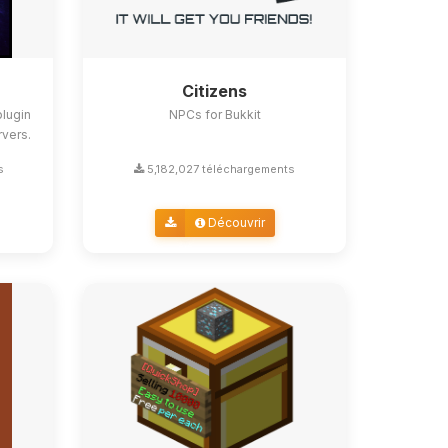
Citizens
lugin
NPCs for Bukkit
rvers.
s
5,182,027 téléchargements
Découvrir