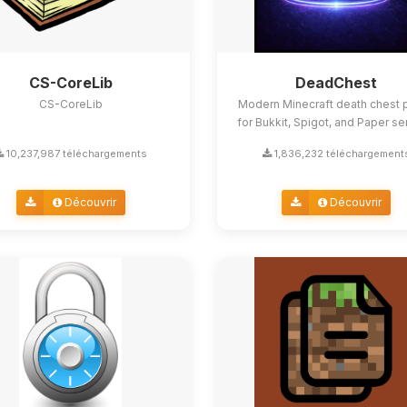
CS-CoreLib
DeadChest
CS-CoreLib
Modern Minecraft death chest p
for Bukkit, Spigot, and Paper se
10,237,987 téléchargements
1,836,232 téléchargement
Découvrir
Découvrir