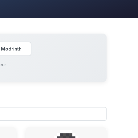
 Modrinth
eur