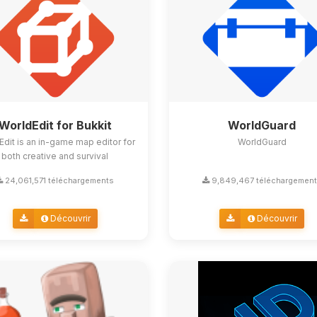
WorldEdit for Bukkit
WorldGuard
Edit is an in-game map editor for
WorldGuard
both creative and survival
24,061,571 téléchargements
9,849,467 téléchargemen
Découvrir
Découvrir