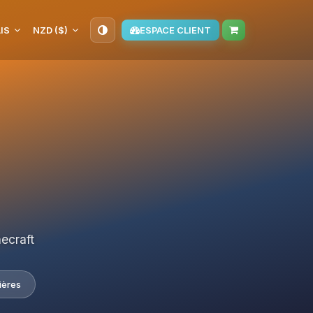
IS
NZD ($)
ESPACE CLIENT
ecraft
ières