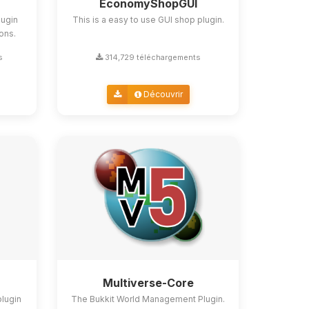
EconomyShopGUI
lugin
This is a easy to use GUI shop plugin.
ions.
s
314,729 téléchargements
Découvrir
Multiverse-Core
plugin
The Bukkit World Management Plugin.