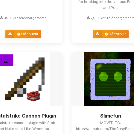
for hooking into the various E
and Pe...
399,587 téléchargements
7,931,822 téléchargement
Découvrir
Découvrir
italstrike Cannon Plugin
Slimefun
alstrike cannon plugin with Stab
MOVED TO:
nd Nuke shot Like Wemmbu
https://github.com/TheBusyBisc