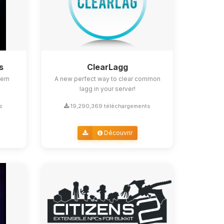
s
ClearLagg
ern
A new perfect way to clear common
lagg in your server!
s
19,290,369 téléchargements
Découvrir