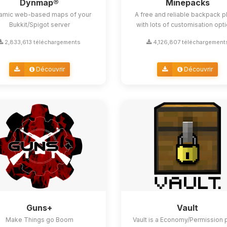
Dynmap®
Minepacks
amic web-based maps of your
A free and reliable backpack p
Bukkit/Spigot server
with lots of customisation opt
2,833,613 téléchargements
4,126,807 téléchargement
Découvrir
Découvrir
Guns+
Vault
Make Things go Boom
Vault is a Economy/Permission 