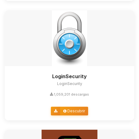
LoginSecurity
LoginSecurity
1,059,201 descargas
Descubrir