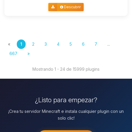
Descubrir
«
1
2
3
4
5
6
7
...
667
»
Mostrando 1 - 24 de 15999 plugins
¿Listo para empezar?
¡Crea tu servidor Minecraft e instala cualquier plugin con un
solo clic!