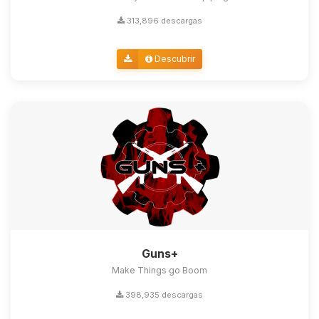
313,896 descargas
Descubrir
Guns+
Make Things go Boom
398,935 descargas