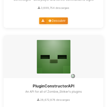
3,899,754 descargas
Descubrir
PluginConstructorAPI
An API for all of Zombie_Striker's plugins
28,672,878 descargas