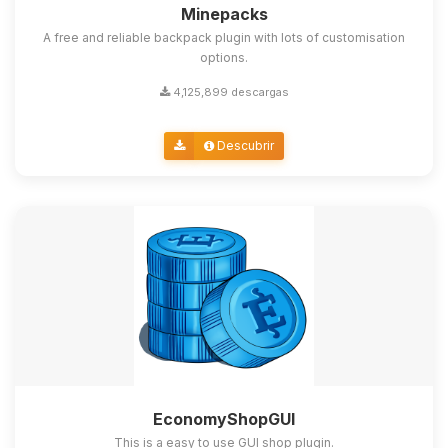
Minepacks
A free and reliable backpack plugin with lots of customisation
options.
4,125,899 descargas
Descubrir
EconomyShopGUI
This is a easy to use GUI shop plugin.