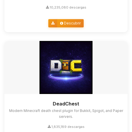
10,235,080 descargas
Descubrir
DeadChest
Modern Minecraft death chest plugin for Bukkit, Spigot, and Paper
servers.
1,835,189 descargas