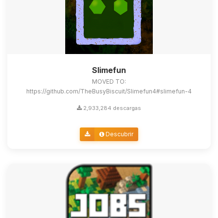
Slimefun
MOVED TO:
https://github.com/TheBusyBiscuit/Slimefun4#slimefun-4
2,933,284 descargas
Descubrir