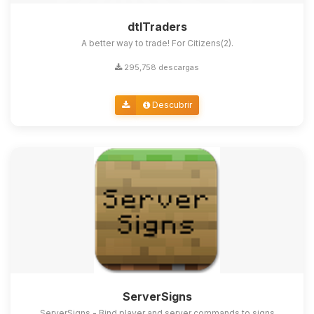
dtlTraders
A better way to trade! For Citizens(2).
295,758 descargas
Descubrir
ServerSigns
ServerSigns - Bind player and server commands to signs