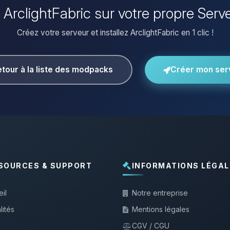
er ArclightFabric sur votre propre Serv
Créez votre serveur et installez ArclightFabric en 1 clic !
tour à la liste des modpacks
Créer mon ser
SOURCES & SUPPORT
INFORMATIONS LÉGAL
il
Notre entreprise
lités
Mentions légales
CGV / CGU