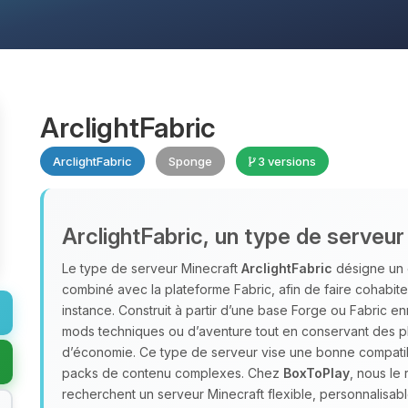
ArclightFabric
ArclightFabric
Sponge
3 versions
ArclightFabric, un type de serveur
Le type de serveur Minecraft
ArclightFabric
désigne un 
combiné avec la plateforme Fabric, afin de faire cohabiter
instance. Construit à partir d’une base Forge ou Fabric enr
mods techniques ou d’aventure tout en conservant des plu
d’économie. Ce type de serveur vise une bonne compatibi
packs de contenu complexes. Chez
BoxToPlay
, nous l
recherchent un serveur Minecraft flexible, personnalisa