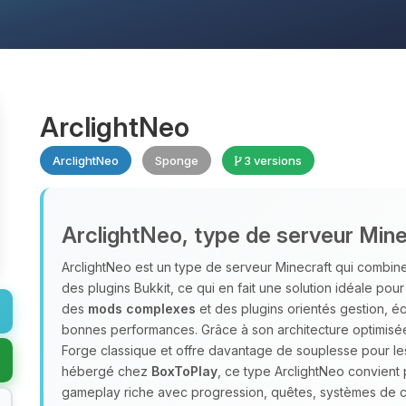
ArclightNeo
ArclightNeo
Sponge
3 versions
ArclightNeo, type de serveur Mine
ArclightNeo est un type de serveur Minecraft qui combin
des plugins Bukkit, ce qui en fait une solution idéale pour
des
mods complexes
et des plugins orientés gestion, é
bonnes performances. Grâce à son architecture optimisée,
Forge classique et offre davantage de souplesse pour les
hébergé chez
BoxToPlay
, ce type ArclightNeo convien
gameplay riche avec progression, quêtes, systèmes de c