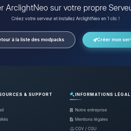
ler ArclightNeo sur votre propre Serve
Créez votre serveur et installez ArclightNeo en 1 clic !
tour à la liste des modpacks
Créer mon ser
SOURCES & SUPPORT
INFORMATIONS LÉGAL
il
Notre entreprise
lités
Mentions légales
CGV / CGU