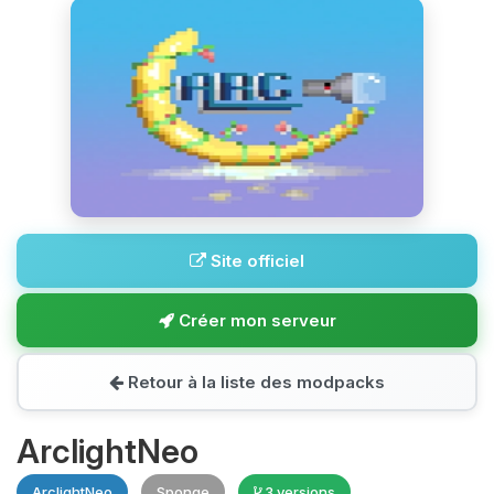
Site officiel
Créer mon serveur
Retour à la liste des modpacks
ArclightNeo
ArclightNeo
Sponge
3 versions