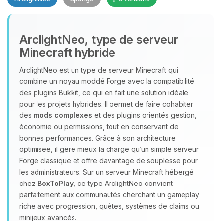
Youpi, enfin quelqu’un pour me
ArclightNeo, type de serveur
parler ! Moi c’est Choupy, ton petit
Minecraft hybride
assistant BoxToPlay. Dis-moi ce dont
tu as besoin et je vais remuer mes
ArclightNeo est un type de serveur Minecraft qui
petits circuits pour t’aider.
combine un noyau moddé Forge avec la compatibilité
08/08/2026 à 17:04
des plugins Bukkit, ce qui en fait une solution idéale
pour les projets hybrides. Il permet de faire cohabiter
des
mods complexes
et des plugins orientés gestion,
économie ou permissions, tout en conservant de
bonnes performances. Grâce à son architecture
optimisée, il gère mieux la charge qu’un simple serveur
Forge classique et offre davantage de souplesse pour
les administrateurs. Sur un serveur Minecraft hébergé
chez
BoxToPlay
, ce type ArclightNeo convient
parfaitement aux communautés cherchant un gameplay
riche avec progression, quêtes, systèmes de claims ou
minijeux avancés.