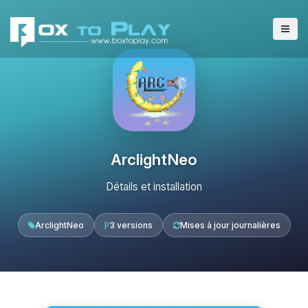
ArclightNeo
Détails et installation
ArclightNeo
3 versions
Mises à jour journalières