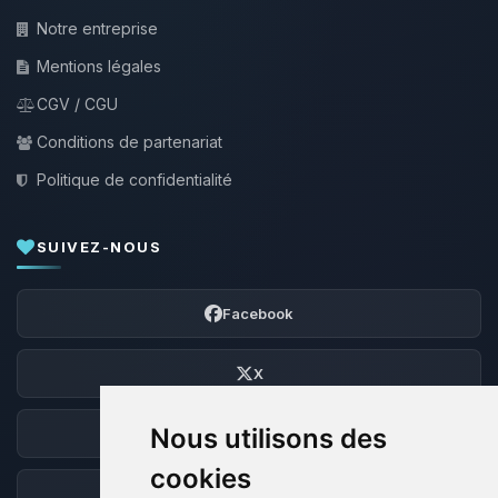
Notre entreprise
Mentions légales
CGV / CGU
Conditions de partenariat
Politique de confidentialité
SUIVEZ-NOUS
Facebook
X
Nous utilisons des
Discord
cookies
Forum