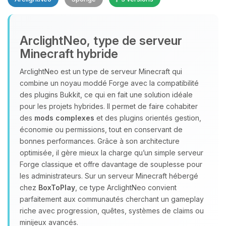
Youpi, enfin quelqu’un pour me
ArclightNeo, type de serveur
parler ! Moi c’est Choupy, ton petit
Minecraft hybride
assistant BoxToPlay. Dis-moi ce dont
tu as besoin et je vais remuer mes
ArclightNeo est un type de serveur Minecraft qui
petits circuits pour t’aider.
combine un noyau moddé Forge avec la compatibilité
07/08/2026 à 07:24
des plugins Bukkit, ce qui en fait une solution idéale
pour les projets hybrides. Il permet de faire cohabiter
des
mods complexes
et des plugins orientés gestion,
économie ou permissions, tout en conservant de
bonnes performances. Grâce à son architecture
optimisée, il gère mieux la charge qu’un simple serveur
Forge classique et offre davantage de souplesse pour
les administrateurs. Sur un serveur Minecraft hébergé
chez
BoxToPlay
, ce type ArclightNeo convient
parfaitement aux communautés cherchant un gameplay
riche avec progression, quêtes, systèmes de claims ou
minijeux avancés.