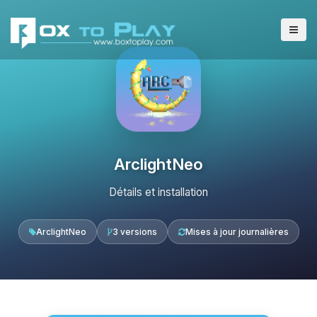
ArclightNeo
Détails et installation
ArclightNeo
3 versions
Mises à jour journalières