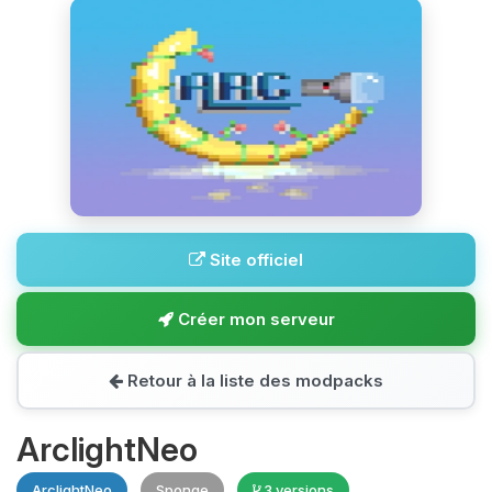
Site officiel
Créer mon serveur
Retour à la liste des modpacks
ArclightNeo
ArclightNeo
Sponge
3 versions