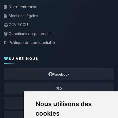
Notre entreprise
Mentions légales
CGV / CGU
Conditions de partenariat
Politique de confidentialité
SUIVEZ-NOUS
Facebook
X
Nous utilisons des
Discord
cookies
Forum