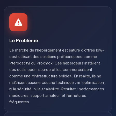
Youpi, enfin quelqu’un pour me
parler ! Moi c’est Choupy, ton petit
assistant BoxToPlay. Dis-moi ce dont
tu as besoin et je vais remuer mes
petits circuits pour t’aider.
06/08/2026 à 03:34
Le Problème
Le marché de l’hébergement est saturé d’offres low-
cost utilisant des solutions préfabriquées comme
Pterodactyl ou Proxmox. Ces hébergeurs installent
ces outils open-source et les commercialisent
comme une «infrastructure solide». En réalité, ils ne
maîtrisent aucune couche technique : ni l’optimisation,
ni la sécurité, ni la scalabilité. Résultat : performances
médiocres, support amateur, et fermetures
fréquentes.