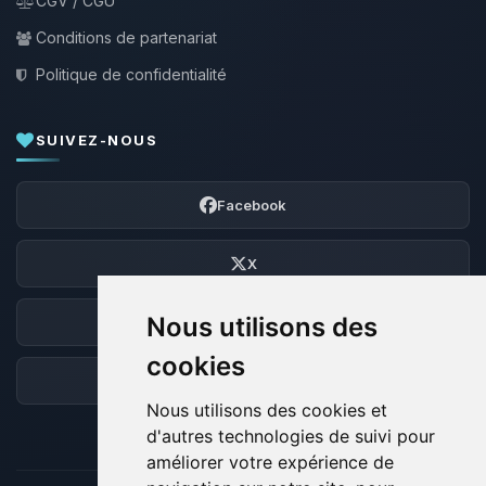
CGV / CGU
Conditions de partenariat
Politique de confidentialité
SUIVEZ-NOUS
Facebook
X
Nous utilisons des
Discord
cookies
Forum
Nous utilisons des cookies et
d'autres technologies de suivi pour
améliorer votre expérience de